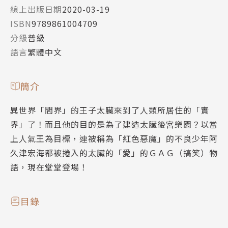
線上出版日期
2020-03-19
ISBN
9789861004709
分級
普級
語言
繁體中文
簡介
異世界「間界」的王子太臟來到了人類所居住的「實
界」了！而且他的目的是為了建造太臟後宮樂園？以當
上人氣王為目標，連被稱為「紅色惡魔」的不良少年阿
久津宏海都被捲入的太臟的「愛」的ＧＡＧ（搞笑）物
語，現在堂堂登場！
目錄