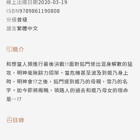
線上出版日期
2020-03-19
ISBN
9789861190808
分級
普級
語言
繁體中文
簡介
和想當人類進行最後決戰!!面對狐門使出混身解數的猛
攻，明神毫無餘力招架。當危機甚至波及到姬乃身上
時，明神會!?之後，狐門提到姬乃的母親，雪乃的名
字。如今即將揭曉，領路人的過去和姬乃母女的宿命
是…!?
目錄