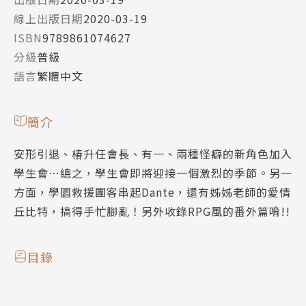
線上出版日期
2020-03-19
ISBN
9789861074627
分級
普級
語言
繁體中文
簡介
安形引退、椿升任會長、有一、兩種怪癖的新角色加入
學生會…總之，學生會即將迎接一個激烈的季節。另一
方面，學園救援團客串起Dante，還有姊姊老師的愛情
丘比特，搞得手忙腳亂！另外收錄RPG風的番外篇唷!!
目錄