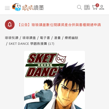
查詢
0
【公告】因 Readmoo 讀墨系統維護中，本站同步暫
停部分閱讀服務
【公告】琅琅讀墨數位閱讀資產合併與書櫃開通申請
【公告】琅琅讀墨書櫃開通常見問題
【公告】琅琅讀墨 3 分鐘完成書櫃開通與資產合併申
琅琅悅讀
琅琅讀墨
電子書
漫畫
療癒幽默
請圖文教學
SKET DANCE 學園救援團 (17)
【公告】琅琅書店服務升級重要說明及資產合併結果
查詢
【公告】因 Readmoo 讀墨系統維護中，本站同步暫
停部分閱讀服務