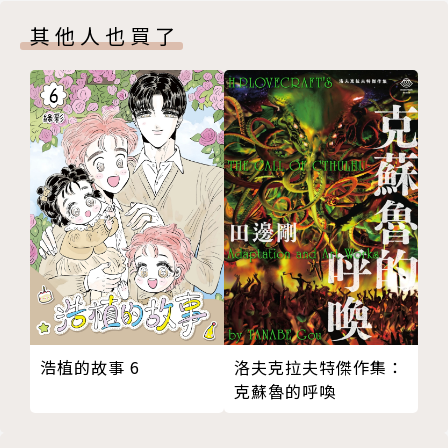
其他人也買了
浩植的故事 6
洛夫克拉夫特傑作集：
克蘇魯的呼喚