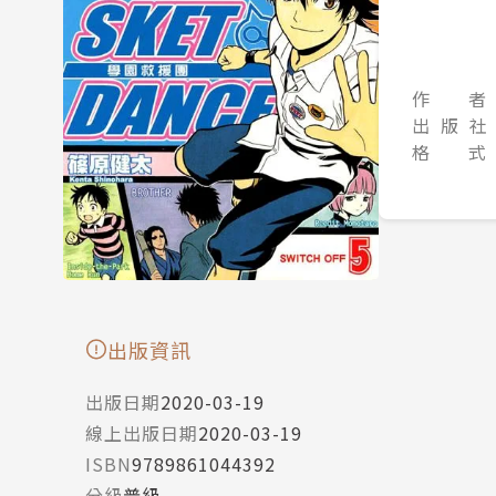
作 者
出 版 社
格 式
出版資訊
出版日期
2020-03-19
線上出版日期
2020-03-19
ISBN
9789861044392
分級
普級