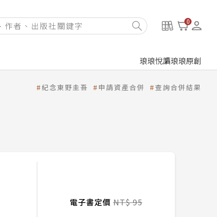
0
琅琅悅讀
琅琅原創
紀念東野圭吾
申請資產合併
查詢合併結果
電子書定價
NT$ 95