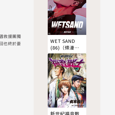
園救援團獨
WET SAND
這回也終於要
(86)（條漫
版）
新世紀福音戰