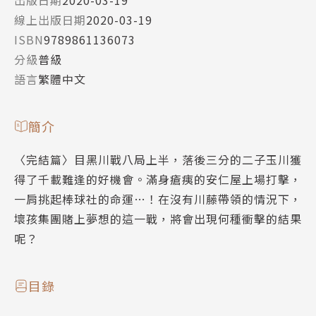
出版日期
2020-03-19
線上出版日期
2020-03-19
ISBN
9789861136073
分級
普級
語言
繁體中文
簡介
〈完結篇〉目黑川戰八局上半，落後三分的二子玉川獲
得了千載難逢的好機會。滿身瘡痍的安仁屋上場打擊，
一肩挑起棒球社的命運…！在沒有川藤帶領的情況下，
壞孩集團賭上夢想的這一戰，將會出現何種衝擊的結果
呢？
目錄