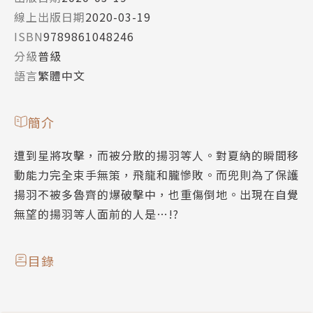
線上出版日期
2020-03-19
ISBN
9789861048246
分級
普級
語言
繁體中文
簡介
遭到星將攻擊，而被分散的揚羽等人。對夏納的瞬間移
動能力完全束手無策，飛龍和朧慘敗。而兜則為了保護
揚羽不被多魯齊的爆破擊中，也重傷倒地。出現在自覺
無望的揚羽等人面前的人是…!?
目錄