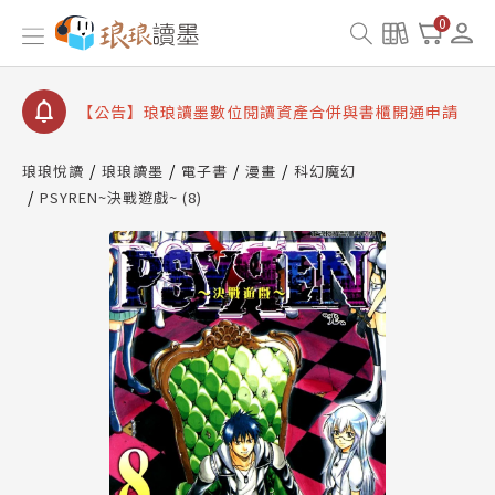
【公告】琅琅書店服務升級重要說明及資產合併結果
0
查詢
【公告】因 Readmoo 讀墨系統維護中，本站同步暫
停部分閱讀服務
【公告】琅琅讀墨數位閱讀資產合併與書櫃開通申請
【公告】琅琅讀墨書櫃開通常見問題
琅琅悅讀
琅琅讀墨
電子書
漫畫
科幻魔幻
【公告】琅琅讀墨 3 分鐘完成書櫃開通與資產合併申
PSYREN~決戰遊戲~ (8)
請圖文教學
【公告】琅琅書店服務升級重要說明及資產合併結果
查詢
【公告】因 Readmoo 讀墨系統維護中，本站同步暫
停部分閱讀服務