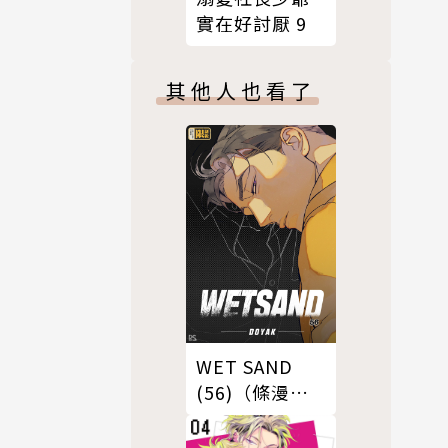
實在好討厭 9
其他人也看了
WET SAND
(56)（條漫
版）