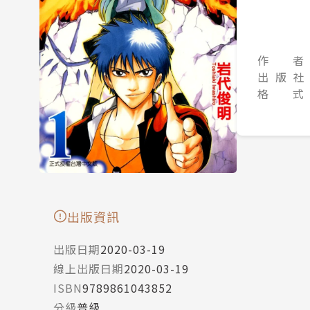
作 者
出 版 社
格 式
出版資訊
出版日期
2020-03-19
線上出版日期
2020-03-19
ISBN
9789861043852
分級
普級