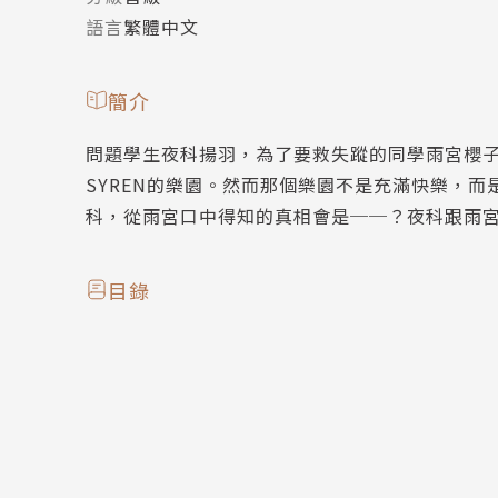
語言
繁體中文
簡介
問題學生夜科揚羽，為了要救失蹤的同學雨宮櫻
SYREN的樂園。然而那個樂園不是充滿快樂，
科，從雨宮口中得知的真相會是──？夜科跟雨
目錄