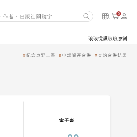
0
琅琅悅讀
琅琅原創
紀念東野圭吾
申請資產合併
查詢合併結果
電子書