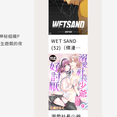
神秘組織P
WET SAND
求生遊戲的夜
(52)（條漫
版）
溺愛社長少爺