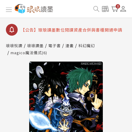
【公告】琅琅書店服務升級重要說明及資產合併結果
0
查詢
【公告】因 Readmoo 讀墨系統維護中，本站同步暫
停部分閱讀服務
【公告】琅琅讀墨數位閱讀資產合併與書櫃開通申請
【公告】琅琅讀墨書櫃開通常見問題
琅琅悅讀
琅琅讀墨
電子書
漫畫
科幻魔幻
【公告】琅琅讀墨 3 分鐘完成書櫃開通與資產合併申
magico魔法儀式(6)
請圖文教學
【公告】琅琅書店服務升級重要說明及資產合併結果
查詢
【公告】因 Readmoo 讀墨系統維護中，本站同步暫
停部分閱讀服務