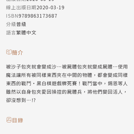
線上出版日期
2020-03-19
ISBN
9789863173687
分級
普級
語言
繁體中文
簡介
被沙子包夾就會變成沙…被屍體包夾就變成屍體…使用
魔法讓所有被同樣東西夾在中間的物體，都會變成同樣
東西的戰鬥‧黑白棋遊戲驟死賽！戰鬥當中，錫恩等人
雖然以自身包夾愛因操控的屍體兵，將他們變回活人，
卻沒想到…!?
目錄