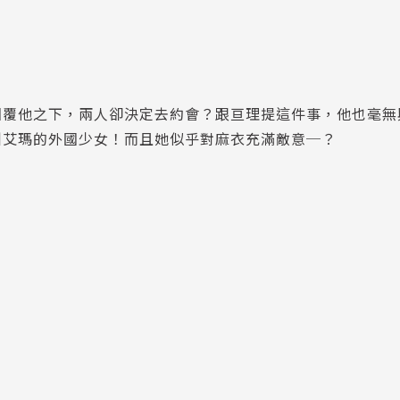
回覆他之下，兩人卻決定去約會？跟亘理提這件事，他也毫無
叫艾瑪的外國少女！而且她似乎對麻衣充滿敵意─？