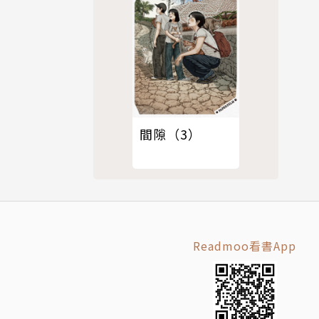
間隙（3）
Readmoo看書App