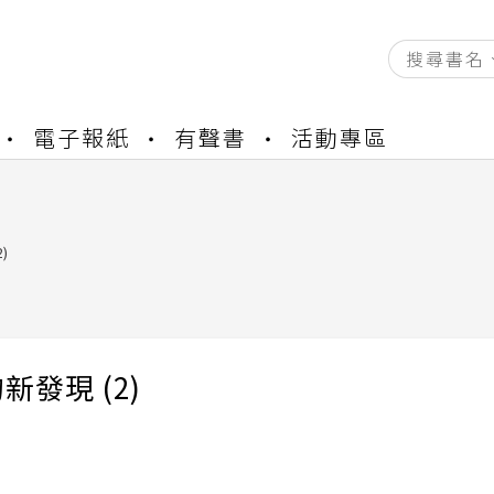
資產合併結果查詢
電子報紙
有聲書
活動專區
書櫃開通申請
與資產合併申請圖文教學
資產合併結果查詢
書櫃開通申請
)
新發現 (2)