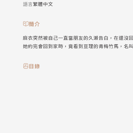
語言
繁體中文
簡介
麻衣突然被自己一直當朋友的久瀨告白，在還沒
她約完會回到家時，竟看到亘理的青梅竹馬，名
目錄