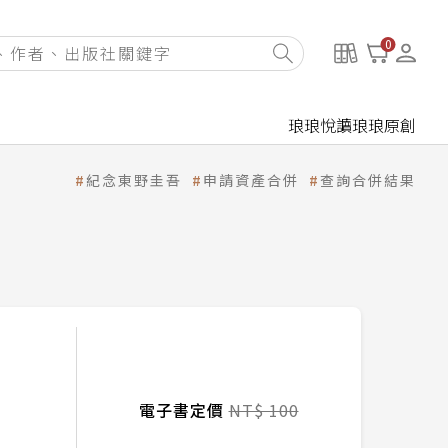
0
琅琅悅讀
琅琅原創
紀念東野圭吾
申請資產合併
查詢合併結果
電子書定價
NT$ 100