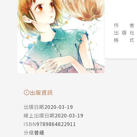
作 者
出 版 社
格 式
出版資訊
出版日期
2020-03-19
線上出版日期
2020-03-19
ISBN
9789864822911
分級
普級