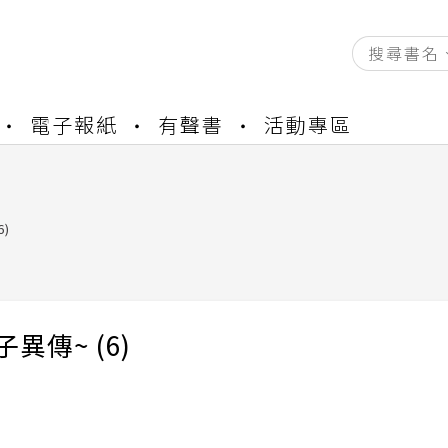
資產合併結果查詢
電子報紙
有聲書
活動專區
書櫃開通申請
與資產合併申請圖文教學
資產合併結果查詢
6)
書櫃開通申請
異傳~ (6)