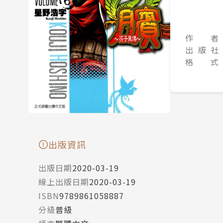
作 者
出 版 社
格 式
出版資訊
出版日期
2020-03-19
線上出版日期
2020-03-19
ISBN
9789861058887
分級
普級