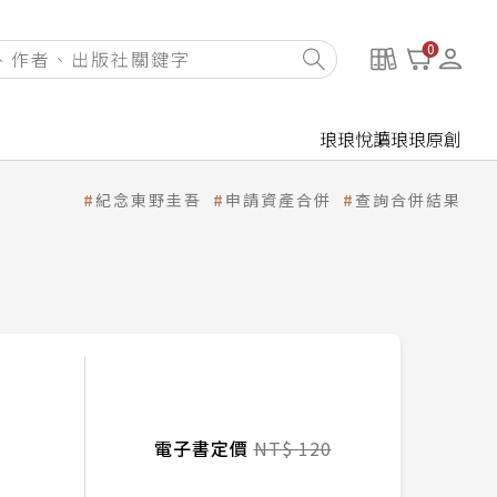
0
琅琅悅讀
琅琅原創
紀念東野圭吾
申請資產合併
查詢合併結果
電子書定價
NT$ 120