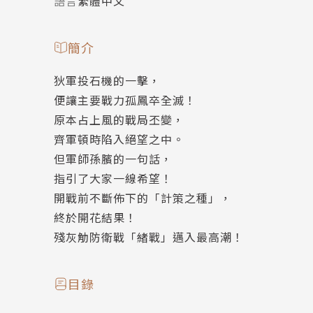
語言
繁體中文
簡介
狄軍投石機的一擊，
便讓主要戰力孤鳳卒全滅！
原本占上風的戰局丕變，
齊軍頓時陷入絕望之中。
但軍師孫臏的一句話，
指引了大家一線希望！
開戰前不斷佈下的「計策之種」，
終於開花結果！
殘灰觔防衛戰「緒戰」邁入最高潮！
目錄