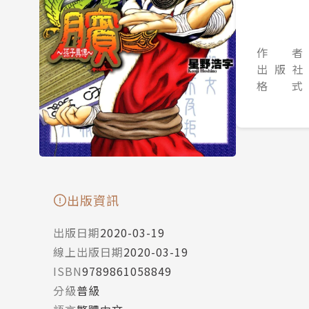
作 者
出 版 社
格 式
出版資訊
出版日期
2020-03-19
線上出版日期
2020-03-19
ISBN
9789861058849
分級
普級