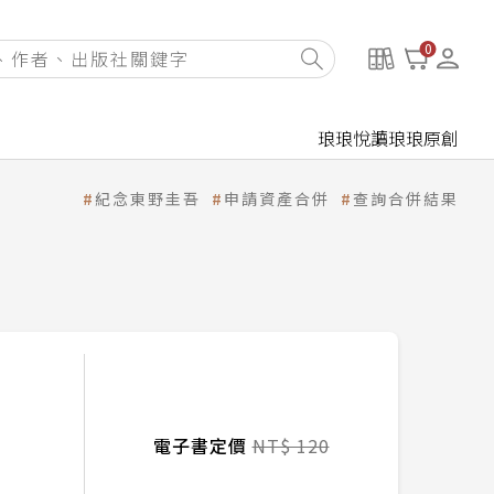
0
琅琅悅讀
琅琅原創
紀念東野圭吾
申請資產合併
查詢合併結果
電子書定價
NT$ 120