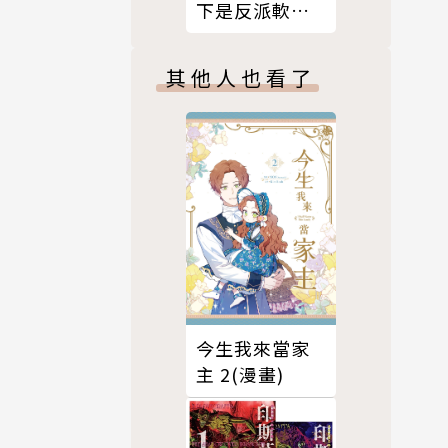
下是反派軟腳
蝦。9
其他人也看了
今生我來當家
主 2(漫畫)