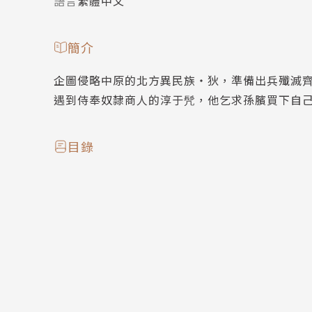
語言
繁體中文
簡介
企圖侵略中原的北方異民族‧狄，準備出兵殲滅
遇到侍奉奴隸商人的淳于髠，他乞求孫臏買下自
目錄