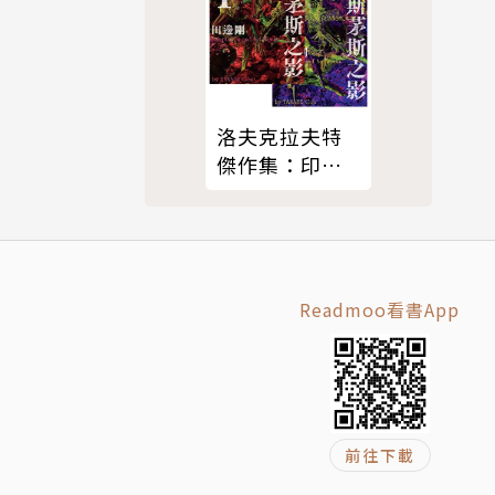
洛夫克拉夫特
傑作集：印斯
茅斯之影（2冊
套書）
Readmoo看書App
前往下載