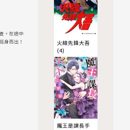
查。在途中
挺身而出！
火線先鋒大吾
(4)
魔王是課長手