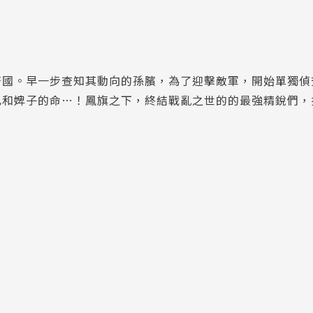
齊國。早一步查知其動向的孫臏，為了迎擊敵軍，開始單獨偵
己和婢子的命…！鳳旗之下，終結戰亂之世的的最強精銳們，