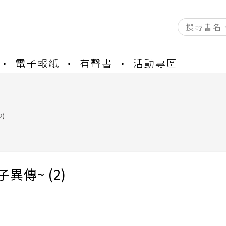
資產合併結果查詢
電子報紙
有聲書
活動專區
書櫃開通申請
與資產合併申請圖文教學
資產合併結果查詢
書櫃開通申請
2)
異傳~ (2)