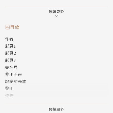
作者簡介
閱讀更多
作畫：いたち
漫畫家、插畫家，同人漫畫社團3DT活動中。
目錄
個人網站請見rec.web2.jp/ (日文)
作者
原作：平坂讀
彩頁1
在小說界角落默默活著的輕小說作家，評價是朋友很
彩頁2
少。
彩頁3
書名頁
伸出手來
說謊的是誰
黎明
逆光
黑鷹墜落
獵戶座
閱讀更多