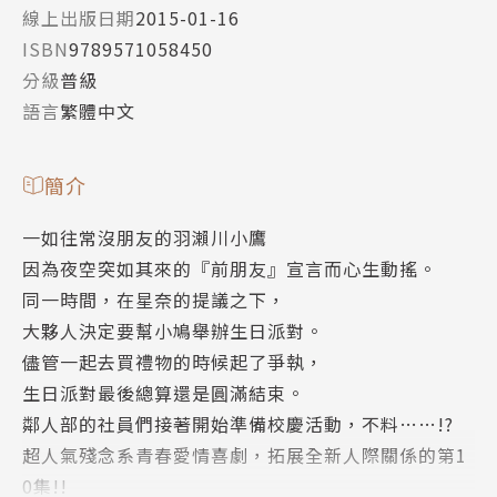
線上出版日期
2015-01-16
ISBN
9789571058450
分級
普級
語言
繁體中文
簡介
一如往常沒朋友的羽瀨川小鷹
因為夜空突如其來的『前朋友』宣言而心生動搖。
同一時間，在星奈的提議之下，
大夥人決定要幫小鳩舉辦生日派對。
儘管一起去買禮物的時候起了爭執，
生日派對最後總算還是圓滿結束。
鄰人部的社員們接著開始準備校慶活動，不料……!?
超人氣殘念系青春愛情喜劇，拓展全新人際關係的第1
0集!!