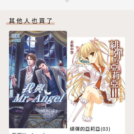
黑暗騎士崛起
Be My Friend（當我的朋友吧）
其他人也買了
FANTASISTA
後記
版權頁
緋彈的亞莉亞(03)