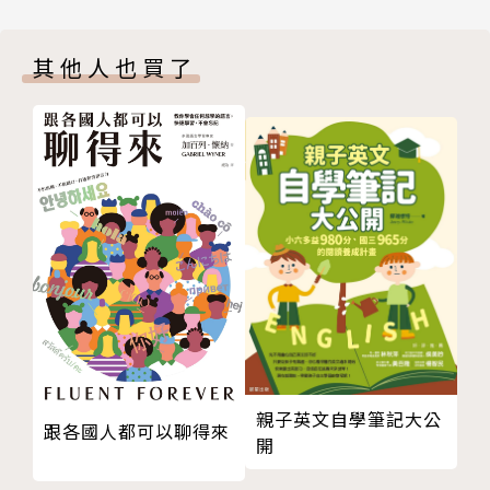
2. 소나기 驟雨
Ⅲ. 경제와 생활 經濟與生活
特色四：閱讀與會話結合，讓你現學現用
其他人也買了
1. 물가 이야기 物價的故事
到了高級閱讀，難度與份量都會增加。教材會先整理出
2. 경제와 무역 經濟和貿易
字彙，幫助學習者理解閱讀內容。文章形式也涵蓋說明
Ⅳ. 건강한 삶 健康的人生
文、散文、小說與新聞報導等。並在閱讀過後，馬上做
1. 음식과 체질 飲食和體質
會話練習，檢測對內容的理解度，且培養學習者重點摘
2. 건강과 마음 健康與心靈
要的能力。
Ⅴ. 성공과 실패 成功和失敗
1. 새로운 시도 嶄新的嘗試
特色五：聽力與口說一併進行，加強實戰溝通力
2. 흔들리며 피는 꽃 搖曳中綻放的花朵
聽力領域涵蓋的範圍極廣，包含雙人對話、廣播節目、
Ⅵ. 생활과 예술 生活與藝術
講座、面試對談等。並列出聽力內容中重要的表達句
1. 생활 속의 예술 生活中的藝術
型，如會議開場、提出意見、於正式場合發問等不同情
2. 건축물의 미학 建築的美學
境能用的說法，可以依樣畫葫蘆，立刻說出一口道地的
ⅥI. 사상과 이데올로기 思想與意識形態
韓語。
親子英文自學筆記大公
跟各國人都可以聊得來
1. 한국인과 유교 사상 韓國人與儒教思想
開
2. 한국인과 이데올로기 韓國人與意識形態
特色六：課堂活動整合會話與寫作，表達能力一次養成