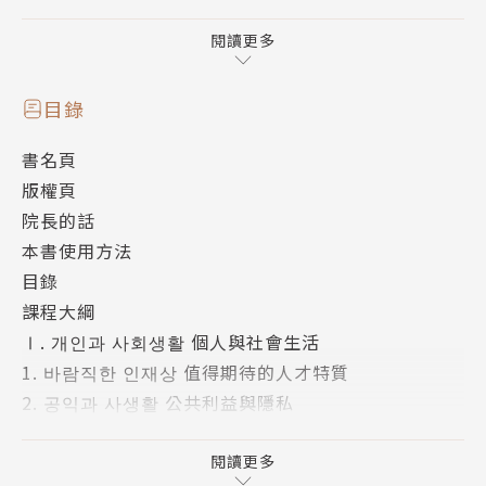
貫通
針對「聽、說、讀、寫」四大能力打造綜合單元。教師
閱讀更多
能完全掌握教學方向，學習者也能依照單元練習，提升
韓語必備能力。
目錄
書名頁
特色二：主題多樣化，專為高級學習者打造深度內容
版權頁
針對高級學習者所需的深度內容，編排多元主題。包含
院長的話
個人、社會、教育、文化、文學、歷史等主題。在與韓
本書使用方法
國人的交流與溝通上，能不再被所學限制，可以準確表
目錄
達自身想法。
課程大綱
Ⅰ. 개인과 사회생활 個人與社會生活
特色三：文法與字彙系統整理，培養高級實力
1. 바람직한 인재상 值得期待的人才特質
嚴選符合高級程度的文法與字彙，另補充擬聲擬態語、
2. 공익과 사생활 公共利益與隱私
俗諺、成語等內容，一併學習語言與文化！字彙除中譯
Ⅱ. 사랑과 추억 愛與回憶
意思外，也包含韓語字彙釋義、應用中韓例句、漢字詞
1. 잊지 못할 순간 難以忘懷的瞬間
閱讀更多
的漢字標註，訓練高級應有的閱讀能力。