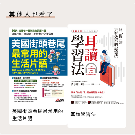
부록 附錄
以說與寫的表達能力為核心，設計課堂活動。能熟練所
보충 자료 補充資料
學的表達用法、文法字彙以及文章構造。
其他人也看了
번역 閱讀文章翻譯
듣기 지문 聽力原文
特色七：自我學習評量，隨時掌握課程吸收度
모범 답안 標準答案
上完一章節想知道自己吸收了多少，就翻到自我學習評
어휘 색인 單字索引
量。一頁就能輕鬆了解自身的學習進度，也可以複習每
章的核心內容。
特色八：正統韓語QRCode發音音檔
搭配韓國老師標準發音音檔，彷彿置身在首爾大學教室
學習韓語，感受最道地純正的韓語發音。
作者簡介
美國街頭巷尾最常用的
首爾大學語言教育院
耳讀學習法
生活片語
首爾大學作為韓國最高學府，於1963年成立了語學研