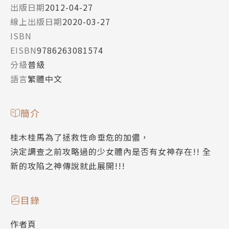
出版日期
2012-04-27
線上出版日期
2020-03-27
ISBN
EISBN
9786263081574
分級
普級
語言
繁體中文
簡介
桂木桂馬為了拯救性命垂危的加儂，
決定調查之前攻略過的少女體內是否有女神存在!! 全
新的攻陷之神傳說就此展開!!!
目錄
作者頁