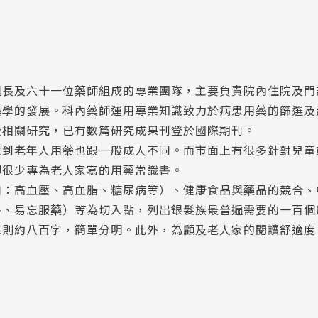
組長及六十一位藥師組成的專業團隊，主要負責院內住院及門
藥學的發展。科內藥師運用專業知識致力於病患用藥的篩選及
全相關研究，已有數篇研究成果刊登於國際期刊。
意到老年人用藥也跟一般成人不同。而市面上有很多針對兒童
卻很少專為老人家寫的用藥常識書。
如：高血壓、高血脂、糖尿病等）、健康食品與藥品的競合、
多、易忘服藥）等為切入點，列出銀髮族最普遍需要的一百個
每則約八百字，簡單分明。此外，為顧及老人家的閱讀舒適度