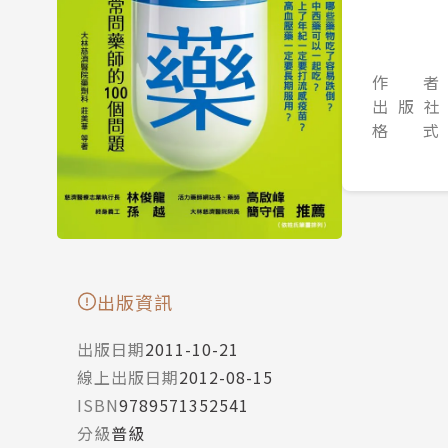
作 者
出 版 社
格 式
出版資訊
出版日期
2011-10-21
線上出版日期
2012-08-15
ISBN
9789571352541
分級
普級