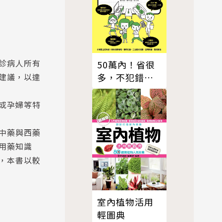
診病人所有
50萬內！省很
建議，以達
多，不犯錯的
裝潢發包教戰
手冊
或孕婦等特
中藥與西藥
用藥知識
，本書以較
室內植物活用
輕圖典