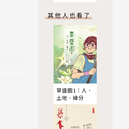
其他人也看了
草盛園1：人．
土地．緣分