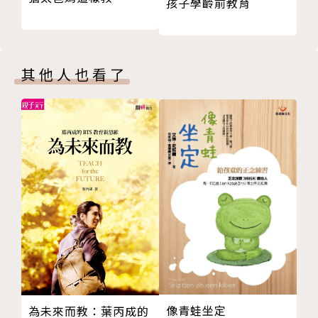
孩子學齡前教育
▍「資深科學傳播者」
熱中於科普推廣（心理學、育兒、銀髮族），喜歡把心
理學融入生活，改善使用者經驗。做科研之餘，建立心
其他人也看了
理學網站「認知與情緒新聞網」、「生活中的心理學博
士」、「銀髮心棧」，在泛科學、元氣網、康健名家觀
點等設有專欄。是邏輯縝密的科學研究者和老師，講臺
下則是萌萌的米飛兔頭號粉絲。
▍「科學奶爸」
兩個兒子的爸爸，老大9歲，老二5歲。在和孩子「鬥
智鬥勇」中累積了豐富的育兒實戰經驗，自稱「沒有原
則的爸爸」，卻時時體察孩子的小心思，給予無條件的
情感支援，是孩子成長中的心靈守護者。
▍「愛貝睿家長教練」
在大陸愛貝睿（公眾號：ibrainbaby）開設兒童注意
力、兒童大腦發育課程，得到上萬家長的肯定。溫和又
像青蛙坐定
為未來而教：葉丙成的
風趣，一口軟糯的「臺式國語」，每次直播課或現場演