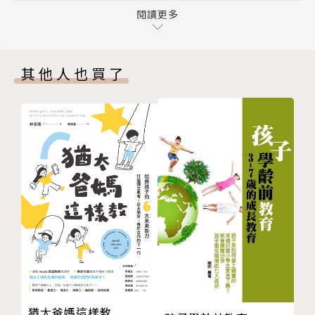
住課本知識？
閱讀更多
第六章 思維力：我們理解世界的底層演算法
總歸一句話：「行為科學可以改變所有的孩子！」
第七章 規劃能力：讓孩子生成自己的學習地圖
只要搞懂大腦的運作節奏，提升關鍵能力，
其他人也買了
PART 3 要讓孩子樂在學習， 你可以選擇這樣教小
讓孩子樂在學習，其實一點都不難！
孩！——運用行動科學養成孩子主動學習的好習慣
第八章 沒有動機，怎麼可能學得好
作者簡介
第九章 幫孩子培養一些好習慣，讓他們受用一輩子
第十章 管好自己的情緒，學習更高效
黃揚名
第十一章 有好的生活習慣，是學習最棒的養分
英國約克大學心理學博士，現任輔仁大學心理系副教授
第十二章 培養學習力是一生的事
著作：《心理學家爸爸親身實證的注意力教養法》
〔寫在最後〕對於學習的六個建議
▍「學術富二代」
〔參考文獻〕
博士師從艾倫．巴德利（Alan Baddeley），工作記憶
〔附錄〕單元小任務：表單範例、答案與說明
模型之父、認知領域奠基者級別的大師；博士後師從麗
莎．費德曼．巴瑞特博士（Lisa Feldman Barrett, P
h.D.），美國藝術與科學學院院士，情緒研究方面的領
猶太爸媽這樣教
軍人物。