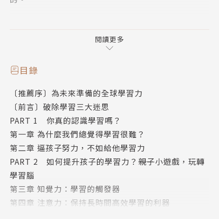
在介紹原理之外，也規劃了34款遊戲，結合示範影
片，讓爸爸媽媽陪孩子輕鬆玩出學習力。
閱讀更多
並且在每個章節後面特別設計【單元小任務】做為給家
長的學習單，
目錄
方便爸爸媽媽檢核自己的理解，把內容應用在提升孩子
〔推薦序〕為未來準備的全球學習力
的學習上。
〔前言〕破除學習三大迷思
PART 1 你真的認識學習嗎？
接著提出有哪些因素會影響學習（有些可能會讓讀者非
第一章 為什麼我們總覺得學習很難？
常意外），
第二章 逼孩子努力，不如給他學習力
要讓孩子真正樂在其中，養成自主學習的精神與能力，
PART 2 如何提升孩子的學習力？――親子小遊戲，玩轉
有哪些關鍵性重點。
學習腦
做為家有二寶的科學奶爸，同時也是邏輯縝密的科學研
第三章 知覺力：學習的觸發器
究者和老師，
第四章 注意力：保持長時間高效學習的利器
在書中教大家善用這些因素，提高孩子對學習的興趣，
第五章 記憶力：為什麼孩子能記住動畫細節，卻記不
進而提升學習成效。