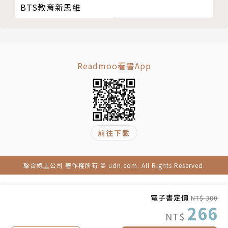
BTS教育新思維
講都圈得一票媽媽粉。
■ 心理學博士陪你輕鬆育兒｜FB粉絲頁 https://ww
w.facebook.com/psyphdparenting/
■ 心理學家爸爸黃揚名｜個人網站 http://psyphdpar
Readmoo看書App
enting.com
■ 愛貝睿｜官方網站 http://www.ibrainbaby.com/
前往下載
聯合線上公司 著作權所有 © udn.com. All Rights Reserved.
電子書定價
NT$ 380
266
NT$