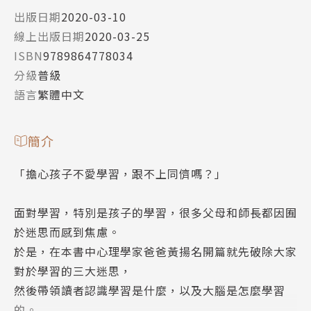
出版日期
2020-03-10
線上出版日期
2020-03-25
ISBN
9789864778034
分級
普級
語言
繁體中文
簡介
「擔心孩子不愛學習，跟不上同儕嗎？」
面對學習，特別是孩子的學習，很多父母和師長都因囿
於迷思而感到焦慮。
於是，在本書中心理學家爸爸黃揚名開篇就先破除大家
對於學習的三大迷思，
然後帶領讀者認識學習是什麼，以及大腦是怎麼學習
的。