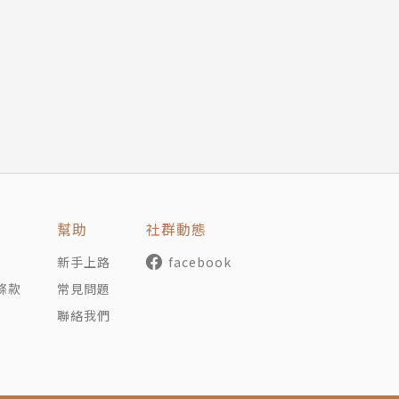
老是想著創業當老闆
全部，但與千禧世代相較，他們對工作有較高的現實感。此
不嚮往創業。
錢並不感興趣
包括債台高築的學貸，使得他們重視經濟的富裕更甚於對人
對於財富的渴望。
幫助
社群動態
派的年輕人少之又少
新手上路
facebook
治傾向朝兩極移動，才是對i世代的準確描述，i世代並非全
條款
常見問題
聯絡我們
世代，甚至對所謂「世代差異」，都有太多的偏見。