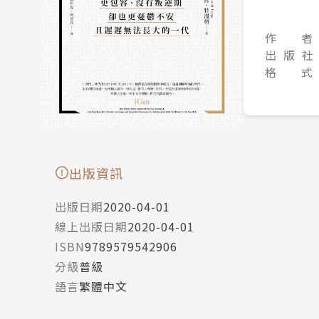
作 者
出 版 社
格 式
出版資訊
出版日期
2020-04-01
線上出版日期
2020-04-01
ISBN
9789579542906
分級
普級
語言
繁體中文