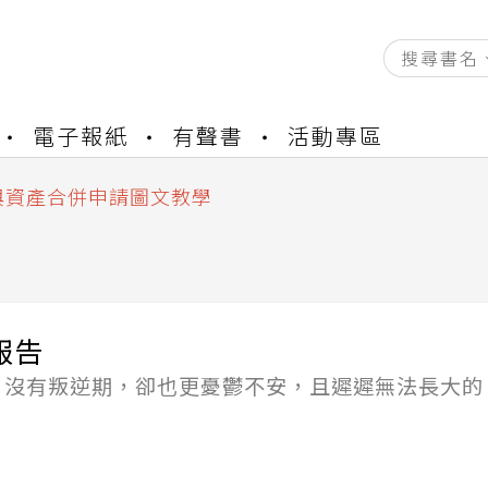
資產合併結果查詢
電子報紙
有聲書
活動專區
書櫃開通申請
與資產合併申請圖文教學
資產合併結果查詢
書櫃開通申請
報告
、沒有叛逆期，卻也更憂鬱不安，且遲遲無法長大的