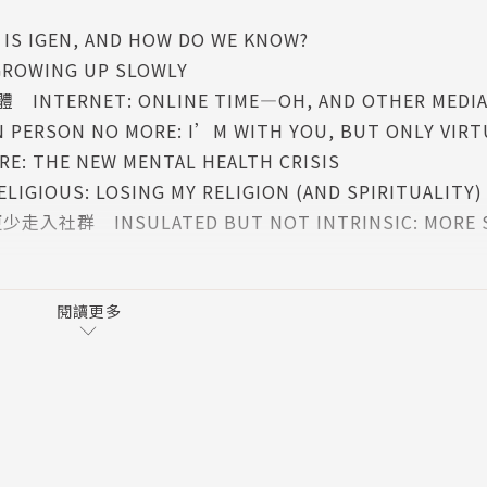
度仰賴智慧型手機與網路，他們隨時要查看手機裡是否有新
EN, AND HOW DO WE KNOW?
路世界才是現實的世界。
WING UP SLOWLY
NET: ONLINE TIME—OH, AND OTHER MEDIA
機成癮」或「網路沉迷」。「i世代」指出了一個世代集體的
 NO MORE: I’M WITH YOU, BUT ONLY VIRTU
世界的人際相處，拉長了童年期、延後了長大成人的時間，形
E NEW MENTAL HEALTH CRISIS
79）、嬰兒潮世代（1946-1964）全然不同的新世代。
: LOSING MY RELIGION (AND SPIRITUALITY)
NSULATED BUT NOT INTRINSIC: MORE SA
觀感，的確是真實的。例如，i世代確實遠比上一代憂鬱、不
長大，對未來更有難以言述的不安及恐懼。但或許我們對i
OME INSECURITY: WORKING TO EARN—BUT
閱讀更多
, MARRIAGE, AND CHILDREN
E: LGBT, GENDER, AND RACE ISSUES IN TH
。不僅如此，他們也更不愛冒險、更少喝酒、開車更注意安
NT: POLITICS
路上找到快樂
—AND SAVING—IGEN
容易不快樂；相反地，花越多時間在非螢幕活動者，越容易快