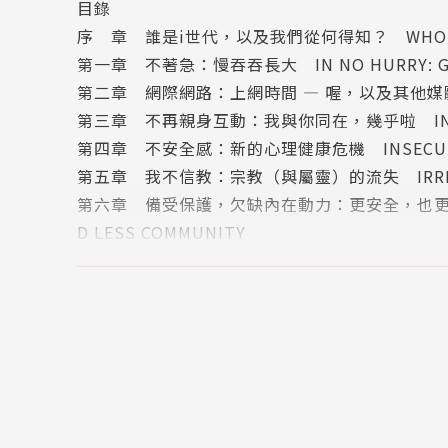
目錄
正如同「i世代」這個名稱所標示的，此一世代極
序 章 誰是i世代，以及我們從何得知？ WHO IS IG
無法上網，就焦慮不安──或許對他們來說，網
第一章 不著急：慢吞吞長大 IN NO HURRY: GRO
第二章 網際網路：上網時間 — 喔，以及其他媒體 INTER
然而，對於i世代的理解，絕不能片面簡化為「手
第三章 不再親身互動：我與你同在，幾乎啦 IN PERSON
對於網路的全然依賴，使得這個世代不善於實體
第四章 不安全感：新的心理健康危機 INSECURE: TH
千禧世代（1980-1994）、X世代（1965-19
第五章 我不信教：宗教（與屬靈）的流失 IRRELIGIOUS
第六章 備受保護，欠缺內在動力：更安全，也更少走入社群 I
可是我們真的了解i世代嗎？我們對i世代的一些
D LESS COMMUNITY
上代更包容、擁抱差異。同時，他們不但遲遲不願
第七章 收入的不安全感：努力工作為賺錢，而非血拼 INC
多誤解──
SHOP
第八章 不確定：性、婚姻與子女 INDEFINITE: SEX
【誤解一】i世代比過往的世代更愛跟父母作對
第九章 包容：新時代的LGBT、性別、種族議題 INCLUSIV
本書指出：i世代其實是對父母的反抗較少的一代
E
第十章 跳脫黨派立場：新世代的政治 INDEPENDE
【誤解二】i世代喜歡上網，是因為他們可以在網
結 論 理解i世代，拯救i世代 UNDERSTANDING
本書指出：花越多時間在螢幕前上網的青少年越