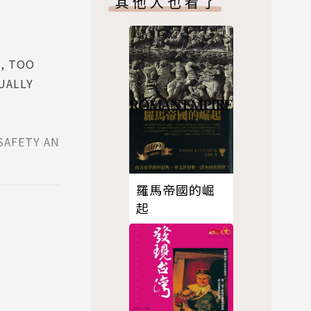
其他人也看了
訊息，一旦
, TOO
心理狀態，
ALLY
成與過往的
FETY AN
愛讀書，也比
世代仍有更
 NOT TO
羅馬帝國的崛
起
E NEW AG
全。
樂。甚至因