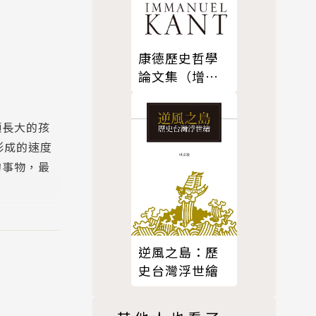
康德歷史哲學
論文集（增訂
版）
願長大的孩
形成的速度
的事物，最
逆風之島：歷
民，他們就是
史台灣浮世繪