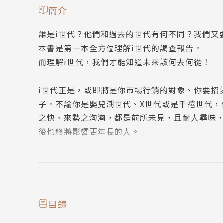
簡介
誰是i世代？他們和過去的世代有何不同？我們又
本書是第一本全方位理解i世代的調查報告。
而理解i世代，我們才能知道未來該何去何從！
i世代正是，或即將是你巿場行銷的對象、你要招
子。不論你是嬰兒潮世代、X世代或是千禧世代，
之快、來勢之洶洶，都是前所未見，且耐人尋味，
後也終將影響更年長的人。
如果你就是i世代，你難道不想知道自己的世代特
i世代是出生於1995年至2012年的一代，相
在網際網路中成長，更透過網路呼吸的世代。
目錄