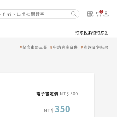
0
琅琅悅讀
琅琅原創
紀念東野圭吾
申請資產合併
查詢合併結果
電子書定價
NT$ 500
350
NT$