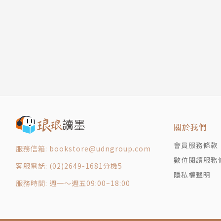
致 謝
為網路霸凌，使得i世代自殺的比率也偏高。
版權頁
【誤解三】i世代已進入職場，但他們抗拒加班，
本書指出：i世代雖然不認為工作就是他們人生的
業有較高的風險，追求穩定、不愛冒險的i世代並
【誤解四】i世代重視人生意義的追求，對於賺大
本書指出：i世代面臨不那麼優渥的經濟大環境，
考。此外，使用螢幕的時間增長，也刺激了他們
關於我們
【誤解五】i世代在政治上偏向自由派，支持保守
會員服務條款
服務信箱: bookstore@udngroup.com
本書指出：偏向自由派的年輕世代確實不少，但政
數位閱讀服務
客服電話: (02)2649-1681分機5
派。
隱私權聲明
服務時間: 週一～週五09:00~18:00
其實，我們並不那麼理解i世代，事實上我們對i