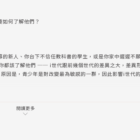
要如何了解他們？
募的新人、你台下不信任教科書的學生，或是你家中遲遲不
你都該了解他們 ── i世代跟前幾個世代的差異之大，差異
原因是，青少年是對改變最為敏感的一群，因此影響i世代
性是如何形成，而別人又是怎麼看待你們？
閱讀更多
較於過往的世代都只是數位世界的移民，他們是數位世界的原住