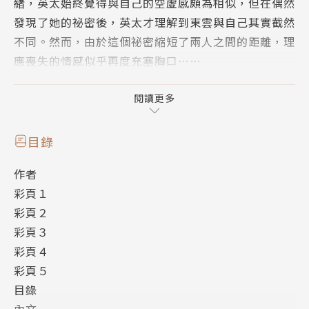
緒，英太始終覺得與自己的空虛感頗為相似，但在偶然
發現了她的祕密後，英太才理解到東雲與自己其實截然
不同。然而，由於這個祕密縮短了兩人之間的距離，理
應喪失的情感似乎再度充塞胸口……
「2013這本輕小說最厲害！」TOP8，「書店店員最
閱讀更多
愛輕小說大賞」TOP4！
早熟的少年少女攜手共譜──焦慮又苦澀的青春愛情故
目錄
事。
作者
彩頁１
★日本讀者不分男女一致好評：
彩頁２
「自從《仰望半月的夜空》和《TIGER×DRAGO
彩頁３
N！》後，已經好久沒讀過像這樣不需任何幻想設定就
彩頁４
能打動人心的作品。」
彩頁５
「對於隨故事進展，一點一滴改變的微妙距離感描寫極
目錄
為出色。」
內文