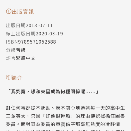
出版資訊
出版日期
2013-07-11
線上出版日期
2020-03-19
ISBN
9789571052588
分級
普級
語言
繁體中文
簡介
「我究竟，想和東雲成為何種關係呢......」
對任何事都提不起勁、漠不關心地過著每一天的高中生
三並英太，只因「好像很輕鬆」的理由便選擇擔任圖書
委員。面對同為委員的東雲侑子那毫無熱度的冷靜情