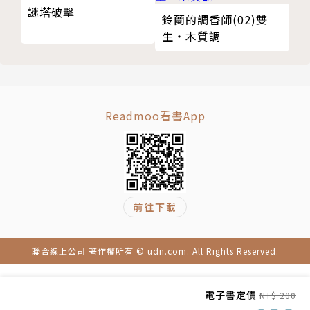
謎塔破擊
鈴蘭的調香師(02)雙
鮮豔的用色及精緻的線條極具魅力，初露頭角便勢不可
生‧木質調
擋的新銳繪師。繪製『彼女に耳としっぽがついてる理
由を説明できない。』、韓國與泰國的輕小說，同時也
負責線上遊戲插圖。憑藉本作首次登上「這本輕小說最
厲害！」插畫家部門排行榜。
Readmoo看書App
前往下載
聯合線上公司 著作權所有 © udn.com. All Rights Reserved.
電子書定價
NT$ 200