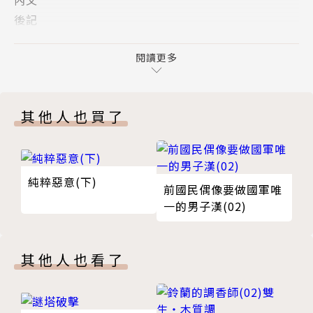
「戀愛喜劇當道的現在，難得看見一部沒有喜劇元素、
後記
純粹而動人的戀愛輕小說。」
版權頁
「想替完全符合『純愛』兩個字的東雲和三並加油。祝
閱讀更多
你們永遠幸福！」
作者簡介
其他人也買了
森橋賓果Bingo Morihashi
2002年於Fami通文庫出道，主要著作有『三月、七
日。』系列，『ぼくこい』等。除『惡魔獵人』系列及
純粹惡意(下)
前國民偶像要做國軍唯
『七龍傳說2020』的電玩腳本之外，也進行漫畫原作
一的男子漢(02)
的創作。
繪者簡介
其他人也看了
Nardack