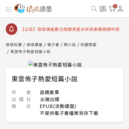
【公告】琅琅書店服務升級重要說明及資產合併結果
0
查詢
【公告】8/10、8/13 行動網路降速演練提醒
【公告】琅琅讀墨數位閱讀資產合併與書櫃開通申請
【公告】琅琅讀墨書櫃開通常見問題
琅琅悅讀
琅琅讀墨
電子書
輕小說
校園戀愛
【公告】琅琅讀墨 3 分鐘完成書櫃開通與資產合併申
東雲侑子熱愛短篇小說
請圖文教學
【公告】琅琅書店服務升級重要說明及資產合併結果
查詢
【公告】8/10、8/13 行動網路降速演練提醒
東雲侑子熱愛短篇小說
作 者
森橋賓果
出 版 社
尖端出版
格 式
EPUB(流動版面)
不提供電子書檔案另存下載