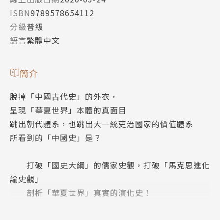
ISBN
9789578654112
分級
普級
語言
繁體中文
簡介
脫掉「中國古代史」的外衣，
呈現「華夏世界」本體的真面目
跳出朝代體系，也跳出大一統吏治國家的價值體系
所看到的「中國史」是？
打破「國史大綱」的儒家史觀，打破「馬克思進化
論史觀」
剖析「華夏世界」真實的演化史！
一般我們提到「經」與「史」時，首先想到的大多