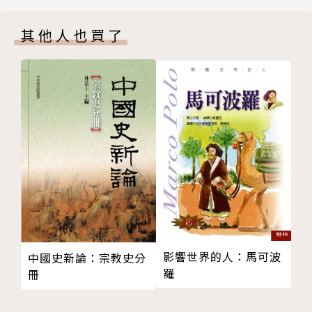
第三章 通往盛夏之路
完全跳出傳統「中國史」解釋模式下的「朝代更
其他人也買了
一、諸夏與夷狄
替」，在作者看來，華夏世界裡固然存在周秦漢元明清
二、文明共同體的憲制秩序與世界秩序
這樣的古代王朝國家，但用「正統性理論」把這些珠子
三、游士與啟蒙者
串起來的中國朝代史，不過是近代的國族主義虛構。
四、禮崩樂壞
第四章 革命時代
本書上部認為，華夏世界遵循自己的季候循環。從
一、軍國主義與群眾的解放
「歷史的黎明」（第二章章名）開始，經由盛夏之路
二、暴秦與歷史的終結
（第三章）演變為秋收和「嚴冬來臨」（第五章章
三、貴族的反動和毀滅
名），從而實現了歷史的終結。之後則進入史後之人的
四、天漢與諸夏的灰燼
時代。華夏版的歷史終結論，對應的時間大約是從商周
第五章 嚴冬將臨
到秦漢，這段時間是華夏世界的形成期，也是其憲政體
一、秋收時節的世界帝國
系從周政發展為秦政，從封建多國體系演化為大一統吏
二、儒士與法吏
治國家的時期。路徑一旦鎖定，歷史的發展已經沒有其
影響世界的人：馬可波
中國史新論：宗教史分
三、新莽與王道的最後破產
羅
他可能性，只能等待蠻族的秩序輸入。
冊
四、家族征服帝國
第六章 蠻族的世界
所以本書的下部，就是華夏世界淪入「蠻族闌入和