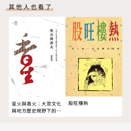
其他人也看了
一、漢魏君統在江東的傳承與滅亡
統治」的歷史。從蠻族的闌入（五胡十六國）、到蠻族
二、蠻族與士族
披上華夏外衣、優孟衣冠的魏晉隋唐（第七章），再到
三、吏治國家的復活與強化
蠻族素面登場、殖民華夏的元清（第八章），最後在西
四、部落與軍戶
方近代秩序的輸入之下，華夏世界的天下主義終結，東
第七章 優孟衣冠
亞淪為為地方（第九章）。從此，「中國」作為近代國
一、士族的沒落與科第的興起
族國家出現在東亞。
二、蠻族傭兵的興起和沒落
三、殘唐五代的藩鎮、憲制與共同體
本書可以說是一部倒著看的「中國史」
四、東亞世界體系
第八章 吏治國家的沒落
對於習慣錢穆《國史大綱》或是中國馬克思史觀下
一、士紳社會的榮耀與殘缺
的中國古代史的讀者，本書的結構和觀點都是振聾發
二、蠻族輸入秩序
聵。本著這樣的切入視角，原本「中國史」的關注焦
股旺樓熱
星火與香火：大眾文化
三、流氓無產者的天下
點，在本書中則幾乎看不到，原本「中國史」讚美的價
與地方歷史視野下的中
四、垂死文明的戰利品爭奪者
值，本書則可能得出相反的評價。從這個角度看，本書
共國家形構
第九章 東亞的地方化
可以說是一部倒著看的「中國史」。這樣的觀點在書中
一、新春秋時代的世界秩序：殖民主義在遠東
隨處可見，下面僅僅舉例