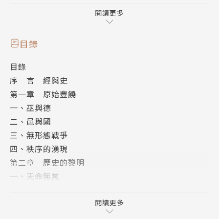
是浩瀚難辨的斷簡殘編。而劉仲敬筆下的「經」，是華
閱讀更多
夏世界運行的憲法原則、核心價值體系；「史」則是圍
繞著「經」在時間上的展開。
目錄
目錄
劉仲敬本書，首次揭示出「華夏世界」的「經」與
序 言 經與史
「史」是：
第一章 原始豐饒
——從周政，變成秦政
一、巫與德
——從封建多國體系，變成大一統吏治國家
二、邑與國
——從有機的共同體，變成編戶齊民的散沙社會
三、無形態戰爭
——從彼此制衡的貴族社會，變成由僭主、冒險家
四、秩序的湧現
和遊士組成的汲取社會的宮廷權貴集團
第二章 歷史的黎明
——從「皇帝與士大夫共治天下」的理論，淪落成
一、天命無常
「宮廷權貴和朋黨共治」的現實。
二、封建與宗法
三、軍事殖民與地緣政治
閱讀更多
《經與史》的結構
四、周禮社會的各等級自由