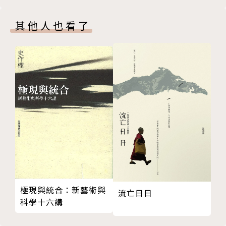
三、演劇場合
其他人也看了
四、俚俗的民眾戲曲
結語
第六章 建立新事業：晚清的百科全書家
一、一個新的知識類型
二、百科全書家的身分
結論
第七章 胡適與白話文運動的再評估：從清末的白話文
談起
前言
一、清末白話文的發展
二、重新看胡適在中國近代白話運動史上的地位
附錄一 社會史與文化史：西方視野與中國觀點
極現與統合：新藝術與
流亡日日
附錄二 從鄉村到城市：社會史和文化史視野下的城市
科學十六講
生活研究
版權頁