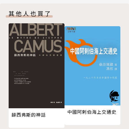
歷史傳承
其他人也買了
小結
----
第三章 白下瑣言：世紀的南京記事
一、歷史視野下的白下瑣言
作者簡介
二、家世背景
三、白下瑣言與方志
作者：李孝悌
四、回顧《客座贅語》
五、時代的變遷
台灣大學歷史系學士、碩士，美國哈佛大學歷史與東亞
第四章 明清的統治階層與宗教：正統與異端之辨
語文委員會博士。曾任職中央研究院近代史研究所、歷
一、明清的宗教論述
史語言研究所，現任職於香港城市大學。著作有：Ope
二、罷釋道
ra, Society and Politics in Modern China（Harvar
三、遵古禮
d University Asia Center, 2019）、《昨日到城市：
結論
近世中國的逸樂與宗教》（台北：聯經，2008）、
第五章 清中葉以降開封演劇活動概述
《清末的下層社會啟蒙運動 1901-1911》（台北：中
中國阿剌伯海上交通史
薛西弗斯的神話
一、明清開封
央研究院近代史研究所，1992、1998）。
二、乾隆以降梆子戲的發展概要