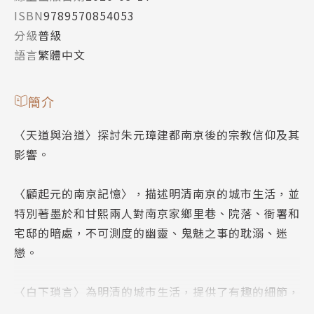
ISBN
9789570854053
分級
普級
語言
繁體中文
簡介
〈天道與治道〉探討朱元璋建都南京後的宗教信仰及其
影響。
〈顧起元的南京記憶〉，描述明清南京的城市生活，並
特別著墨於和甘熙兩人對南京家鄉里巷、院落、衙署和
宅邸的暗處，不可測度的幽靈、鬼魅之事的耽溺、迷
戀。
〈白下瑣言〉為明清的城市生活，提供了有趣的細節，
也是建構南京歷史和城市認同的里程碑式的作品。