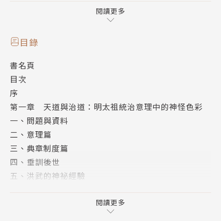
閱讀更多
〈明清的統治階層與宗教〉，反映了作者對明清思想文
化史有意無意的去取和選擇。
目錄
書名頁
〈清中葉以降開封演劇活動概述〉，道出明代開封的戲
目次
曲活動，竟然可以媲美晚明金陵，而並稱南北歌舞之
序
都。
第一章 天道與治道：明太祖統治意理中的神怪色彩
一、問題與資料
〈胡適與白話文學運動的再評估〉、〈建立新事業〉兩
二、意理篇
篇文章，可以看成是清末下層社會啟蒙運動的延伸，分
三、典章制度篇
別處理了晚清的白話文發展和新文化運動之後，白話啟
四、垂訓後世
蒙運動的另一個被忽略的面向。
五、洪武的神祕經驗
結論
附錄〈社會史與文化史〉、〈從鄉村到城市〉是關於社
第二章 顧起元的南京記憶
閱讀更多
會史和文化史的討論，是作者對過去幾十年美國、中國
前言
研究的簡單評述。