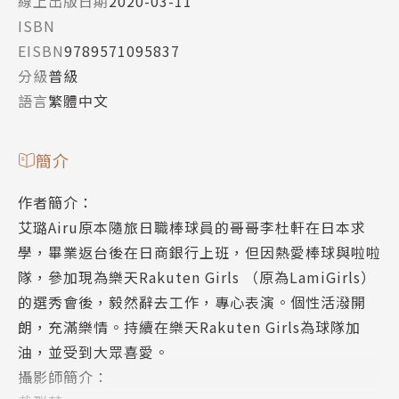
線上出版日期
2020-03-11
ISBN
EISBN
9789571095837
分級
普級
語言
繁體中文
簡介
作者簡介：
艾璐Airu原本隨旅日職棒球員的哥哥李杜軒在日本求
學，畢業返台後在日商銀行上班，但因熱愛棒球與啦啦
隊，參加現為樂天Rakuten Girls （原為LamiGirls）
的選秀會後，毅然辭去工作，專心表演。個性活潑開
朗，充滿樂情。持續在樂天Rakuten Girls為球隊加
油，並受到大眾喜愛。
攝影師簡介：