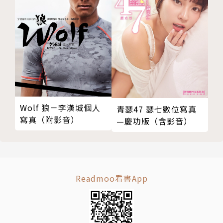
Wolf 狼－李漢城個人
青瑟47 瑟七數位寫真
寫真（附影音）
—慶功版（含影音）
Readmoo看書App