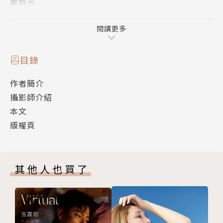
戴群芳
在【Fong】Life is very beautiful 戴群芳女子攝影美
學擔任女子攝癮。
閱讀更多
「相機只是個工具，攝影只是個媒介。」
當個生活美學家，觀察，收集，思考，運用，執行。就
目錄
算沒有了可紀錄的工具，都該用心去感受這個世界，唯
作者簡介
有從自身的小細節去培養，才能真正擁有所謂的美感。
攝影師介紹
「讓攝影不單純只是攝影，而是能產生影響力。」
本文
將攝影融入生活，以態度經營美學。專業平面廣告、商
版權頁
業攝影、藝人形象拍攝、海外婚紗，知名企業講師。
人生簡單講就是等死 ，每個人等死的過程不太一樣 。
我是戴群芳，篤定活著就該認真創造生活美學家。
其他人也買了
FB粉絲團：www.facebook.com/beautyfong1023