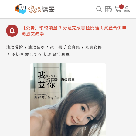
【公告】琅琅讀墨數位閱讀資產合併與書櫃開通申請
0
【公告】琅琅讀墨書櫃開通常見問題
【公告】琅琅讀墨 3 分鐘完成書櫃開通與資產合併申
請圖文教學
【公告】琅琅書店服務升級重要說明及資產合併結果
查詢
琅琅悅讀
琅琅讀墨
電子書
寫真集
寫真女優
我艾你 愛してる 艾璐 數位寫真
【公告】琅琅讀墨數位閱讀資產合併與書櫃開通申請