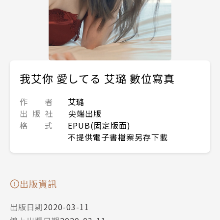
我艾你 愛してる 艾璐 數位寫真
作 者
艾璐
出 版 社
尖端出版
格 式
EPUB(固定版面)
不提供電子書檔案另存下載
出版資訊
出版日期
2020-03-11