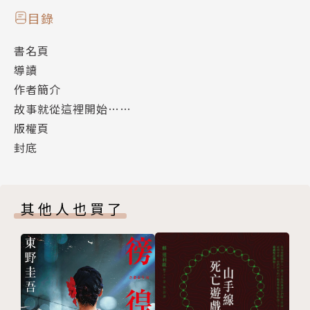
名家導讀
目錄
書名頁
楊昌年（臺師大國文系教授）／忍苦求成，人生指標
導讀
作者簡介
----
故事就從這裡開始……
版權頁
原著/監製/作者/繪者簡介
封底
原著：吳承恩
其他人也買了
吳承恩（1506－1582）
字汝忠，號射陽山人或射陽居士，淮安府山陽縣（今江
蘇）人。其代表作為《西遊記》。
《西遊記》是中國「四大名著」之一，在世界各地廣為