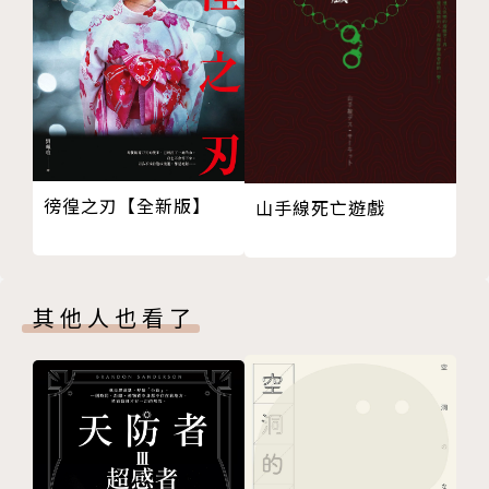
流傳，並被翻譯成多種語言。書中講述唐三藏與孫悟
空、豬八戒和沙悟淨等師徒四人前往西天取經的故事。
書中「大鬧天宮」、「三打白骨精」、「孫悟空三借芭
蕉扇」等故事情節家喻戶曉，更被廣泛改編成各種地方
戲曲、電影、電視劇、動畫片、漫畫等版本，影響無遠
徬徨之刃【全新版】
弗屆。
山手線死亡遊戲
監製：孫家裕
其他人也看了
1960年出生於台灣省台北縣。
1980年開始在媒體發表漫畫作品。
曾榮獲多項漫畫大獎，包括金鼎獎、國立編譯館優良漫
畫等獎項。