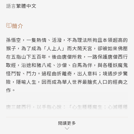
語言
繁體中文
簡介
孫悟空，一隻熱情、活潑，不為理法所拘且本領超高的
猴子，為了成為「人上人」而大鬧天宮，卻被如來佛壓
在五指山下五百年。後由唐僧所救，一路保護唐僧西行
取經，沿途和豬八戒、沙僧、白馬為伴，與各種妖魔鬼
怪鬥智、鬥力。過程曲折離奇，出人意料；境遇步步驚
險，隱喻人生，因而成為華人世界最膾炙人口的經典之
作。
唐三藏西行，以手指心說：「心生種種魔生；心滅種種
魔滅。」說明人類的起心動念，多有妄念（邪魔），經
過省改，必能強化與自制。
閱讀更多