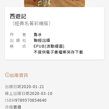
西遊記
（經典名著彩繪版）
作 者
魯冰
出 版 社
聯經出版
格 式
EPUB(流動版面)
不提供電子書檔案另存下載
出版資訊
出版日期
2020-01-21
線上出版日期
2020-03-10
ISBN
9789570854640
分級
普級