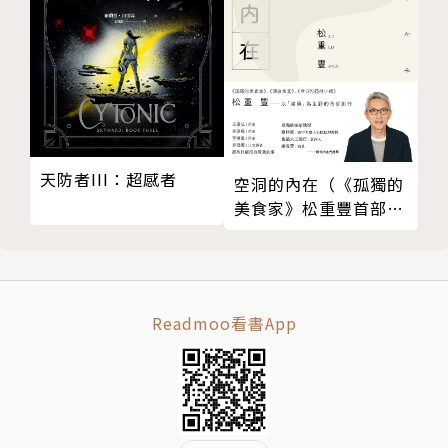
台灣出版作品有：嘻遊記系列、魔王迷宮系列、孫老爹
講古系列、齊齊漫畫教室、頑皮家族、七十二變系列、
齊齊、記憶超人、寓言廣場、格林童話漫畫繪本、安徒
生童話漫畫繪本…等。
天防者III：超感者
空洞的內在（《孤獨的
作者：魯冰
美食家》松重豐首部創
作）
為青少年創作了大量優秀的文學作品。
繪者：朱延齡
Readmoo看書App
中國優秀畫家