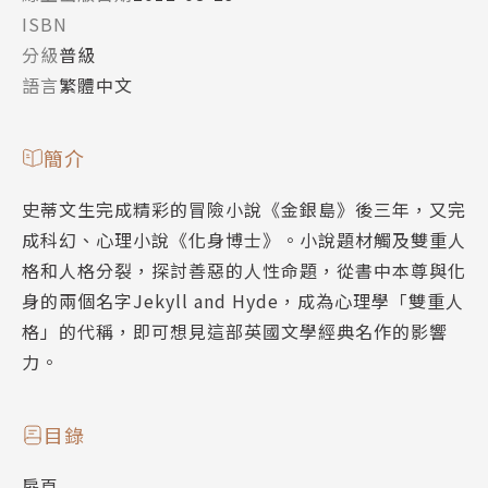
ISBN
分級
普級
語言
繁體中文
簡介
史蒂文生完成精彩的冒險小說《金銀島》後三年，又完
成科幻、心理小說《化身博士》。小說題材觸及雙重人
格和人格分裂，探討善惡的人性命題，從書中本尊與化
身的兩個名字Jekyll and Hyde，成為心理學「雙重人
格」的代稱，即可想見這部英國文學經典名作的影響
力。
目錄
扉頁