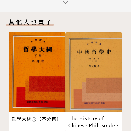
官尺變了，民尺亂了
朝飯局》、《過一個歡樂的宋朝新年》、《擺一桌絕妙
第二章 一公尺有多長？
的宋朝茶席》、《包公哪有那麼黑》、《誰說不能從武
其他人也買了
讓戰艦沉沒的荷蘭寸和瑞典寸
俠學化學》、《誰說不能從武俠學物理》、《民國房地
裘千仞、裘千丈、裘千尺
產戰爭》、《逛一回鮮活的宋朝民俗》等書。
比奈米還小的中國尺度
海底十六萬里
比光年還大的印度尺度
掂量地球，測量光速
地球周長的四千萬之一
站在光速之上的公尺
誰擋了公尺的腳步？
第三章 一畝有多大？
千年前的賣房合同
千年前的賣地合同
The History of
哲學大綱㊦（不分售）
丈量面積有難度
Chinese Philosophy
度量衡的演化就像生物的演化，優勝劣汰，適者生存