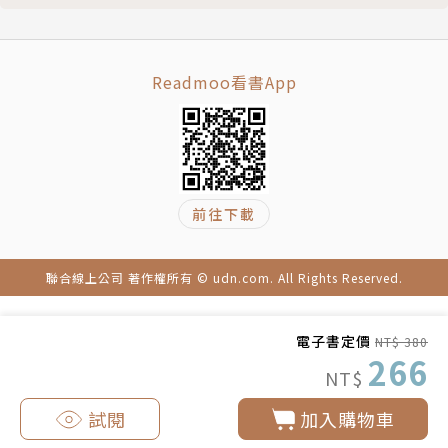
天平在先，桿秤在後
一斤為何是十六兩？
司馬斤，司馬兩
Readmoo看書App
桿秤的混亂
公制單位的好處和壞處
版權頁
前往下載
聯合線上公司 著作權所有 © udn.com. All Rights Reserved.
電子書定價
NT$ 380
266
NT$
試閱
加入購物車