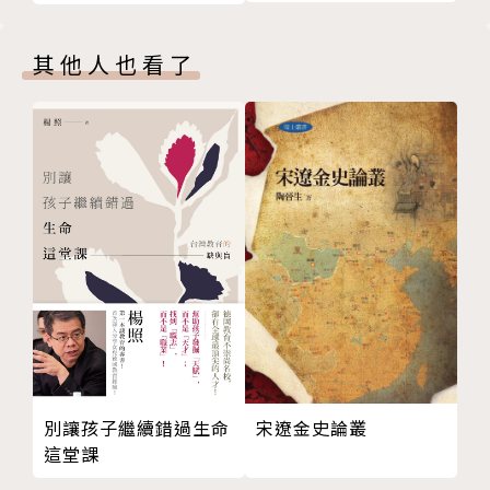
(Full Set) 中國哲學史
第四章 英制，美制，保守主義
(上下冊)
蕭邦的姓氏來自一瓶紅酒
其他人也看了
用嘴測度容量，女王惱了
英國容量統一了嗎？
美國加侖為何與英國不一樣？
美制單位和保守主義
第五章 一升，一斗，二千年歷史
家量出，公量入，田氏代齊
書中自有千鍾粟，一鍾到底是多少？
戰國時代的國際計量會議
英國容量源於口，中國容量源於手
升斗的膨脹，以及唐宋酒價
讓宋朝人和唐朝人拚酒，誰贏？
蒙元帝國，升斗的第二輪膨脹
別讓孩子繼續錯過生命
宋遼金史論叢
一石是一百二十斤嗎？
這堂課
第六章 從斤兩到公斤