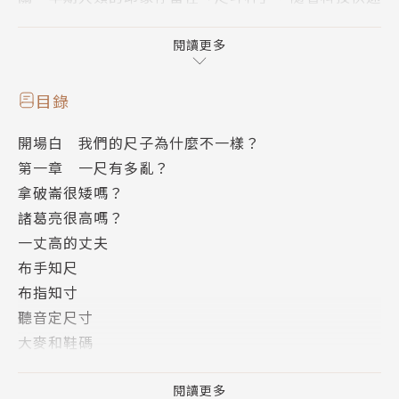
發展，從極大到極小、時間、溫度、電流，甚至地球與
月球的距離等，全都在人類測量的範圍。
閱讀更多
李開周老師首次發揮測量工程師的工作專業，結合詳實
目錄
的歷史研究及考證，探究世界各國對度量衡的定義與演
開場白 我們的尺子為什麼不一樣？
進發展的有趣歷程，一部關於度量衡的千年演化史！
第一章 一尺有多亂？
拿破崙很矮嗎？
諸葛亮很高嗎？
一丈高的丈夫
作者簡介
布手知尺
布指知寸
李開周
聽音定尺寸
大麥和鞋碼
1980年生於河南開封，《南方都市報》專欄作家。
膨脹的尺度
膨脹於無形，使人不怒
閱讀更多
著有《歷史課本聞不到的銅臭味》、《吃一場有趣的宋