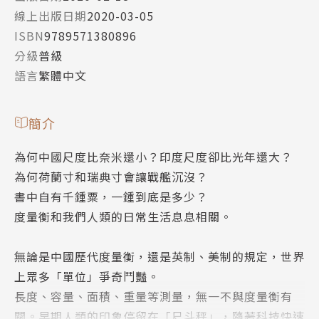
線上出版日期
2020-03-05
ISBN
9789571380896
分級
普級
語言
繁體中文
簡介
為何中國尺度比奈米還小？印度尺度卻比光年還大？
為何荷蘭寸和瑞典寸會讓戰艦沉沒？
書中自有千鍾粟，一鍾到底是多少？
度量衡和我們人類的日常生活息息相關。
無論是中國歷代度量衡，還是英制、美制的規定，世界
上眾多「單位」爭奇鬥豔。
長度、容量、面積、重量等測量，無一不與度量衡有
關。早期人類的印象停留在「尺斗秤」，隨著科技快速