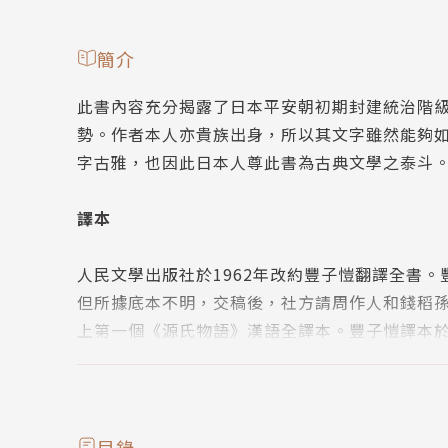
簡介
此書內容充分揭露了日本平安朝初期封建統治階
勢。作者本人亦貴族出身，所以其文字雖然能夠
字古雅，也因此日本人尊此書為古典文學之泰斗
譯本
人民文學出版社於1962年改約豐子愷翻譯全書。豐
但所據底本不明，交稿後，社方請周作人和錢稻
上第一個《源氏物語》漢語全譯本。豐子愷譯本於
本；繁體字版由遠景出版事業有限公司1986年在
作者簡介
目錄