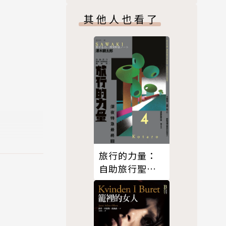
，在那個年
其他人也看了
些故事中的
「式部」則
。喪夫寡居
，被認為是
文學家、美術
合畫法創作
旅行的力量：
自助旅行聖經
【深夜特急】
最終回暢銷回
歸珍藏版