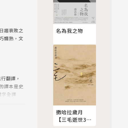
名為我之物
日趨衰敗之
巧嫺熟，文
進行翻譯，
的譯本是史
體字全譯
撒哈拉歲月
【三毛逝世30
週年紀念版】