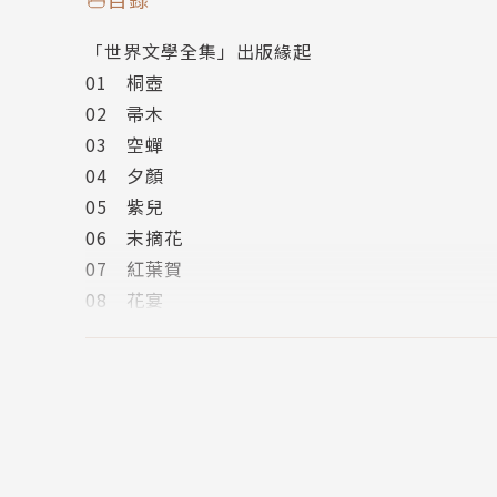
紫式部
（？—1016年），日本平安時代女性文
「世界文學全集」出版緣起
代女子多半是沒有地位的，因此原書中所有女子
01 桐壺
敘述特徵所加上的。作者紫式部的真實姓名也沒
02 帚木
是作者父親的官職名。據傳她出身貴族文人世家
03 空蟬
後開始創作《源氏物語》。主要作品有長篇小說
04 夕顏
世界最早的長篇小說，對往後日本文學之影響極
05 紫兒
06 末摘花
譯者簡介
07 紅葉賀
08 花宴
豐子愷
（1898年11月9日－1975年9月1
09 葵姬
與音樂教育家，原名潤，又名仁、仍，號子覬，後
10 楊桐
漫畫以及散文而著名。
11 花散里
12 須磨
13 明石
14 航標