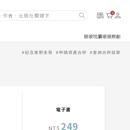
0
琅琅悅讀
琅琅原創
紀念東野圭吾
申請資產合併
查詢合併結果
電子書
249
NT$