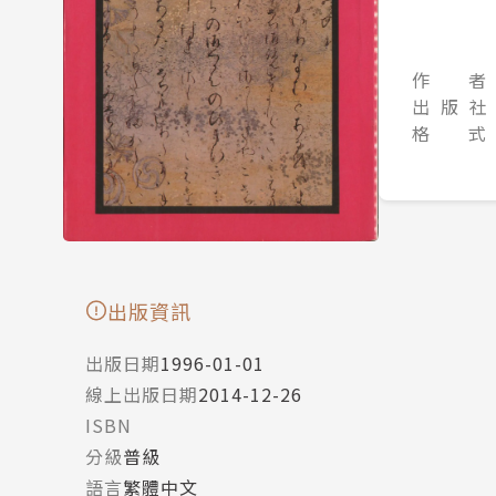
作 者
出 版 社
格 式
出版資訊
出版日期
1996-01-01
線上出版日期
2014-12-26
ISBN
分級
普級
語言
繁體中文