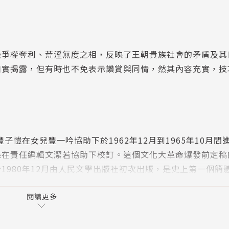
級爭權奪利、荒淫無度之相，反映了王朝貴族社會的矛盾及其
如實揭露，但有時也不免表示讚賞與同情，然其內容充實，技
。
子愷在女兒豐一吟協助下於1962年12月到1965年10月間
孫在責任編輯文潔若協助下校訂。這個文化大革命爆發前定稿
1980年12月由人民文學出版社初次出版，是史上第一個簡
台灣初版發行。
閱讀更多