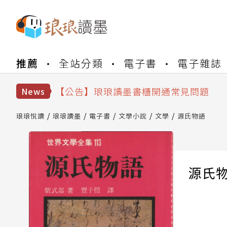
【公告】琅琅書店服務升級重要說明及
推薦
全站分類
電子書
電子雜誌
【公告】因 Readmoo 讀墨系統維護
【公告】琅琅讀墨數位閱讀資產合併與
【公告】琅琅讀墨書櫃開通常見問題
News
【公告】琅琅讀墨 3 分鐘完成書櫃開通
【公告】琅琅書店服務升級重要說明及
琅琅悅讀
琅琅讀墨
電子書
文學小說
文學
源氏物語
【公告】因 Readmoo 讀墨系統維護
源氏