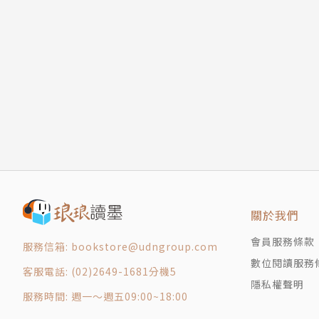
15 蓬生
16 關屋
17 賽畫
18 松風
19 薄雲
20 槿姬
21 少女
22 玉鬘
23 早鶯
24 蝴蝶
25 螢
關於我們
26 常夏
會員服務條款
服務信箱: bookstore@udngroup.com
27 篝火
數位閱讀服務
28 朔風
客服電話: (02)2649-1681分機5
隱私權聲明
29 行幸
服務時間: 週一～週五09:00~18:00
30 蘭草