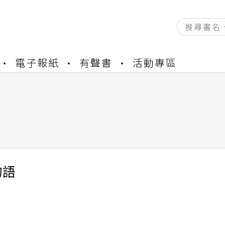
資產合併結果查詢
電子報紙
有聲書
活動專區
中，本站同步暫停部分閱讀服務
書櫃開通申請
與資產合併申請圖文教學
資產合併結果查詢
中，本站同步暫停部分閱讀服務
物語