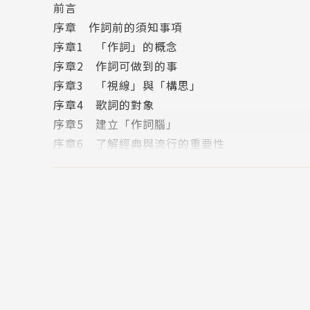
前言
正確又快速的「調‧音階‧和弦」推算方法+記憶
序章 作詞前的須知事項
序章1 「作詞」的概念
推薦：
序章2 作詞可做到的事
宇宙人 台灣搖滾樂團
序章3 「視線」與「構思」
官大為 鋼琴家／作曲家／演講者／好和弦NiceCho
序章4 歌詞的對象
讀者書評
序章5 建立「作詞腦」
「想搞懂樂理卻不得其門而入看這本準沒錯！」
序章6 了解經典與流行的重要性
「內容深入淺出相當適合初學者閱讀。」
序章7 本書的學習重點
第1章 擴大視線
1-1 利用「客觀的視線」想像
第二冊《POP金曲裏技》
1-2 想像「換句話說」
超級偶像天團金賞名製作
1-3 想像「對方的視線」
教你賣座歌曲的創作方法+數位音樂實戰技巧與知
1-4 改變視線「方向」擴大想像空間
島崎貴光是日本一線全能型音樂人。
1-5 「擴大」自己的視線並發揮想像
90年代師事百萬音樂製作大師，近身觀察並參與
1-6 想像「分支」的視線
爾後，成功打造日本超級偶像天團的專輯歌曲。