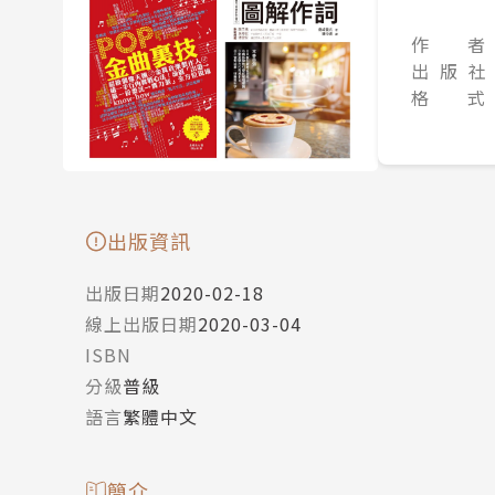
作 者
出 版 社
格 式
出版資訊
出版日期
2020-02-18
線上出版日期
2020-03-04
ISBN
分級
普級
語言
繁體中文
簡介