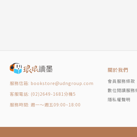
1-7 運用「聚焦與放大」豐富想像力
詞曲獲遍日本唱片大賞等指標性獎項肯定。
1-8 運用「反轉」視線
暢銷天曲的誕生，除了取決於音樂品味、原創性
1-9 「想像」無形之物
更重要的是用什麼手法或技術呈現，和專業知識
1-10 善用「變焦」描寫生動的一景一物
本書將揭開作者何以在競爭激烈幾至殘酷的J-PO
1-11 想像「見樹又見林」
深度傳授作曲作詞編曲比稿的實戰力、以及錄音
1-12 描繪時間流逝①
不管是正式曲或Demo帶都是高完整度的優質作
1-13 描繪時間流逝②
讀完本書你將具備以下專業實力：
1-14 描繪時間流逝③
1 不同曲風的創作力
關於我們
第2章 拓展構思
2 精通現代編曲樂器和音響特性
2-1 運用聯想鍛鍊想像
會員服務條款
3 世界觀創造力
服務信箱: bookstore@udngroup.com
2-2 衍生印象的訓練①
4 旋律歌詞感染力
數位閱讀服務
客服電話: (02)2649-1681分機5
2-3 衍生印象的練習②
5 配唱演奏的溝通力
隱私權聲明
服務時間: 週一～週五09:00~18:00
2-4 利用同音義不同字改變歌曲印象
6 編輯或修正錄音的判斷力
2-5 假設性自問自答①
7 製作分軌檔案的絕佳邏輯
2-6 假設性自問自答②
8 正確的初混知識
2-7 假設性自問自答③
9 混音加減法則