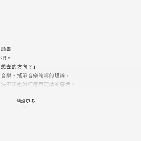
理論書
一把。
己想去的方向？」
行音樂‧搖滾音樂範疇的理論，
解決不知道如何應用理論的窘境。
音樂直覺和表達力，詮釋度大提升。
閱讀更多
理論
，先實務再理論學習更好吸收
！
方便實際彈奏練習