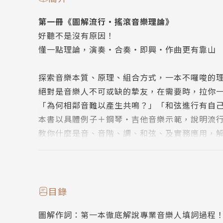
第一冊《圖解流行‧搖滾音樂理論》
好聽不是沒有原因！
懂一點理論，演奏‧合奏‧即興‧作曲更有靠山
探索音樂本質、原理、組合方式，一本不囉唆的
絕對是音樂人不可或缺的摯友，在需要時，拉你
「為何相鄰音難以產生共鳴？」「和弦進行有自
本書以具體例子＋鋼琴‧吉他音樂示範，說明流
教你什麼是音、音階、調、和弦、及實務應用，
實際練習本書73個音樂示範音檔，短時間內建立
本書特色：
涵蓋流行音樂‧搖滾音樂作曲及樂器彈奏的音樂
目錄
先舉具體例子+音樂示範，再說明對應的音樂理論
圖解作詞：第一本徹底解說專業音樂人填詞過程
以鍵盤、吉他為例，搭配鍵盤圖+弦樂器圖解說，