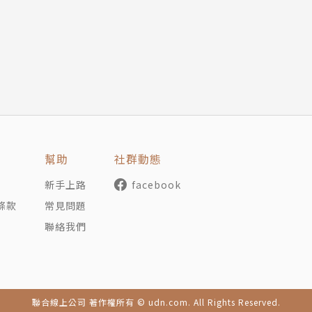
之外，
是否足以游刃有餘地發揮到作品上。
P樂壇屹立15年的不敗心法，
配唱混音母帶製作技術，
品。
幫助
社群動態
新手上路
facebook
條款
常見問題
聯絡我們
聯合線上公司 著作權所有 © udn.com. All Rights Reserved.