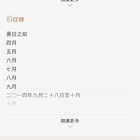
戰地般的城市。催淚瓦斯、無差別暴力、死因不明的屍
體、大規模的逮捕，幾乎成了城市的日常。但另一方
目錄
面，原有秩序的崩毀也讓人們重新檢視自己的生活、信
黑日之前
念、價值，重新思考人與人之間、人與這座城市之間的
四月
關係。
五月
六月
韓麗珠生活在香港，親身經歷這座繁華之城的巨變。八
七月
個月的時間裡她持續不斷地書寫，既直面眼前驚心動魄
八月
的每一天，也以她獨特的洞察，感知幽微隱藏的變化，
九月
與活在其中的希望。
二○一四年九月二十八日至十月
十月
她看到在香港這座世界金融之都中，人們正在重新認識
十一月
價值：
後記
閱讀更多
「這四個月以來，城市裡的人從多年來被薪金和樓價操
版權頁
控著的狀況，過渡至以提取現金、取消戶口和把積蓄轉
成外匯等經濟手段，奪回原本屬於自己的權利。這裡大