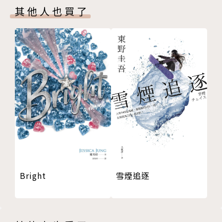
其他人也買了
部分的人已看破了價格，再略過價格，重新看到人和事
物的價值。」
她看到政權用生命安全威脅人們，但人們擁有連結的力
量：
「政權在嘲諷，你們要成為水嗎，那我把你們拋到海裡
去。政權害怕海，因為每個海都由許多滴水組成，海能
化為浪，甚至海嘯。於是，他們竭力把海瓦解成孤立的
水，讓人以為自己只是一滴虛怯而容易蒸發的水。連結
有時會令人受傷，卻終會令每個人都更強大而成了勢不
可擋的大海。」
Bright
雪煙追逐
在她的筆下，香港在受傷，也在蛻變：
「以往，人們總是說，這是個無根的城市。這個夏天，
城市終於長出了根，由眾多傷口盤結而成的根部，成了
我們共同的身分。」