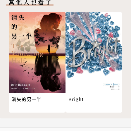
其他人也看了
韓麗珠過往的小說作品帶有超現實主義色彩。在這本最
新散文集《黑日》之中，現實以另一種方式逼臨，呈現
為極限的處境、崩毀的秩序。然而在這位文學作者的眼
裡筆下，自有遍地磚瓦也無法掩蓋住的人文光芒。
《黑日》是我們所處的二十一世紀初、當下時空裡極為
罕有、純粹的聲音，由香港向世界發出。一部像《黑
日》這樣的作品，正可以讓我們看到人性與文學在體制
與暴力的面前，如何是一股無畏的，不可思議地強韌而
溫柔的力量。
Bright
消失的另一半
本書特色
二十一世紀的人類將前往何方？世界各地不斷的壓迫和
衝突能否有解方？這些問題或許短期內不會有答案，但