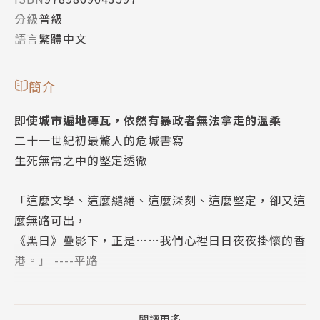
分級
普級
語言
繁體中文
簡介
即使城市遍地磚瓦，依然有暴政者無法拿走的溫柔
二十一世紀初最驚人的危城書寫
生死無常之中的堅定透徹
「這麼文學、這麼繾綣、這麼深刻、這麼堅定，卻又這
麼無路可出，
《黑日》疊影下，正是……我們心裡日日夜夜掛懷的香
港。」 ----平路
二〇一九年四月到十一月之間，香港經歷了一場夢境般
的變化。從和平示威，到爆發衝突，乃至幾乎成了一座
閱讀更多