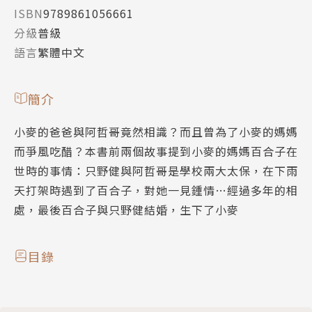
ISBN
9789861056661
分級
普級
語言
繁體中文
簡介
小麥的爸爸與阿哲哥竟然相識？而且曾為了小麥的媽媽
而爭風吃醋？本書前兩個故事提到小麥的媽媽百合子在
世時的事情：只野健與阿哲哥是學校兩大太保，在下雨
天打架時遇到了百合子，對她一見鍾情…經過多年的相
處，最後百合子與只野健結婚，生下了小麥
目錄