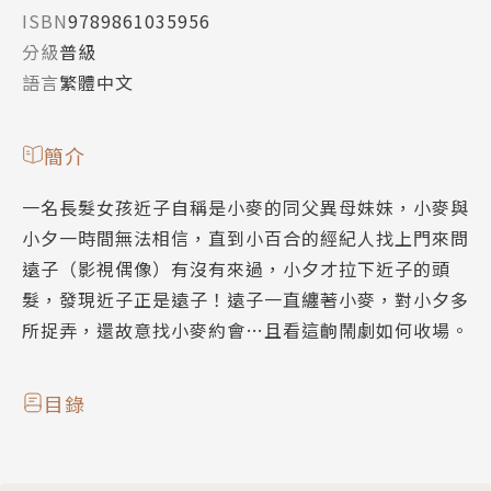
ISBN
9789861035956
分級
普級
語言
繁體中文
簡介
一名長髮女孩近子自稱是小麥的同父異母妹妹，小麥與
小夕一時間無法相信，直到小百合的經紀人找上門來問
遠子（影視偶像）有沒有來過，小夕才拉下近子的頭
髮，發現近子正是遠子！遠子一直纏著小麥，對小夕多
所捉弄，還故意找小麥約會…且看這齣鬧劇如何收場。
目錄