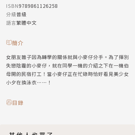
ISBN
9789861126258
分級
普級
語言
繁體中文
簡介
女朋友雛子因為轉學的關係就與小麥仔分手。為了揮別
失戀陰霾的小麥仔，就在同學一機的介紹之下在一機伯
母開的民宿打工！當小麥仔正在忙碌時恰好看見美少女
小夕在換泳衣……！
目錄
其他人也買了