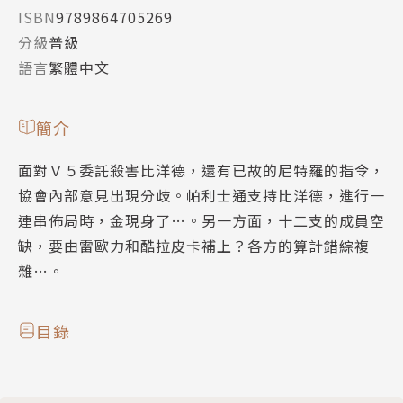
ISBN
9789864705269
分級
普級
語言
繁體中文
簡介
面對Ｖ５委託殺害比洋德，還有已故的尼特羅的指令，
協會內部意見出現分歧。帕利士通支持比洋德，進行一
連串佈局時，金現身了…。另一方面，十二支的成員空
缺，要由雷歐力和酷拉皮卡補上？各方的算計錯綜複
雜…。
目錄