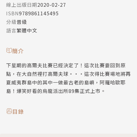
線上出版日期
2020-02-27
ISBN
9789861145495
分級
普級
語言
繁體中文
簡介
下星期的高爾夫比賽已經決定了！這次比賽要回到原
點，在大自然裡打高爾夫球‧‧‧這次得比賽場地將再
夏威夷群島中的其中一做最古老的島嶼，阿羅哈歐耶
島！爆笑好看的烏龍派出所89集正式上市。
目錄