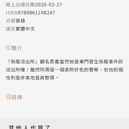
線上出版日期
2020-02-27
ISBN
9789861108247
分級
普級
語言
繁體中文
簡介
「烏龍派出所」顧名思義當然就是專門發生烏龍事件的
派出所囉！雖然阿兩是一個貪財好色的警察，但他的個
性則是非常地直爽憨厚。
目錄
其他人也買了