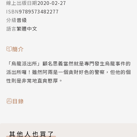
線上出版日期
2020-02-27
ISBN
9789573482277
分級
普級
語言
繁體中文
簡介
「烏龍派出所」顧名思義當然就是專門發生烏龍事件的
派出所囉！雖然阿兩是一個貪財好色的警察，但他的個
性則是非常地直爽憨厚。
目錄
其他人也買了