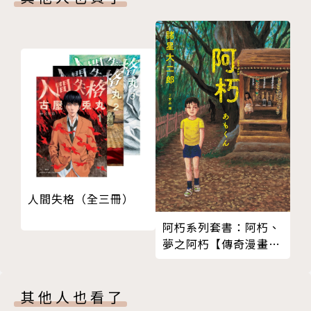
人間失格（全三冊）
阿朽系列套書：阿朽、
夢之阿朽【傳奇漫畫大
師‧諸星大二郎最新黑
色幽默怪談作品】
其他人也看了