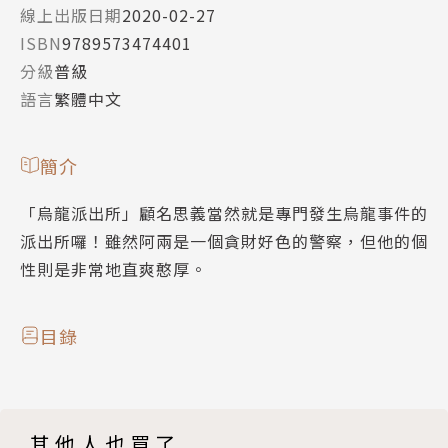
線上出版日期
2020-02-27
ISBN
9789573474401
分級
普級
語言
繁體中文
簡介
「烏龍派出所」顧名思義當然就是專門發生烏龍事件的
派出所囉！雖然阿兩是一個貪財好色的警察，但他的個
性則是非常地直爽憨厚。
目錄
其他人也買了