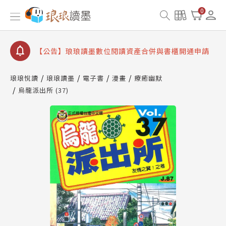
【公告】琅琅書店服務升級重要說明及資產合併結果
0
查詢
【公告】因 Readmoo 讀墨系統維護中，本站同步暫
停部分閱讀服務
【公告】琅琅讀墨數位閱讀資產合併與書櫃開通申請
【公告】琅琅讀墨書櫃開通常見問題
琅琅悅讀
琅琅讀墨
電子書
漫畫
療癒幽默
【公告】琅琅讀墨 3 分鐘完成書櫃開通與資產合併申
烏龍派出所 (37)
請圖文教學
【公告】琅琅書店服務升級重要說明及資產合併結果
查詢
【公告】因 Readmoo 讀墨系統維護中，本站同步暫
停部分閱讀服務