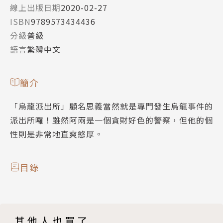
線上出版日期
2020-02-27
ISBN
9789573434436
分級
普級
語言
繁體中文
簡介
「烏龍派出所」顧名思義當然就是專門發生烏龍事件的
派出所囉！雖然阿兩是一個貪財好色的警察，但他的個
性則是非常地直爽憨厚。
目錄
其他人也買了