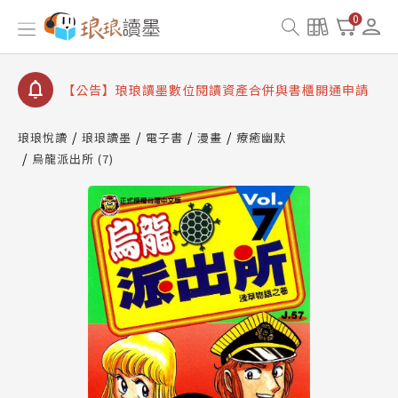
【公告】琅琅書店服務升級重要說明及資產合併結果
0
查詢
【公告】因 Readmoo 讀墨系統維護中，本站同步暫
停部分閱讀服務
【公告】琅琅讀墨數位閱讀資產合併與書櫃開通申請
【公告】琅琅讀墨書櫃開通常見問題
琅琅悅讀
琅琅讀墨
電子書
漫畫
療癒幽默
【公告】琅琅讀墨 3 分鐘完成書櫃開通與資產合併申
烏龍派出所 (7)
請圖文教學
【公告】琅琅書店服務升級重要說明及資產合併結果
查詢
【公告】因 Readmoo 讀墨系統維護中，本站同步暫
停部分閱讀服務