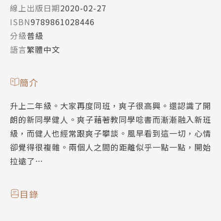
線上出版日期
2020-02-27
ISBN
9789861028446
分級
普級
語言
繁體中文
簡介
升上二年級。大家再度同班，爽子很高興。還認識了開
朗的新同學健人。爽子藉著教同學唸書而漸漸融入新班
級，而健人也經常跟爽子攀談。風早看到這一切，心情
卻覺得很複雜。兩個人之間的距離似乎一點一點，開始
拉遠了…
目錄