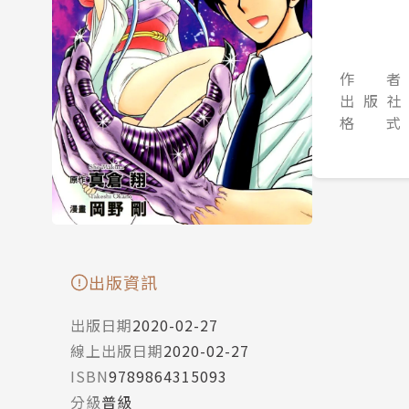
作 者
出 版 社
格 式
出版資訊
出版日期
2020-02-27
線上出版日期
2020-02-27
ISBN
9789864315093
分級
普級