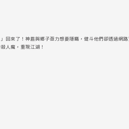
Ａ」回來了！神眉與鄉子亟力想要隱瞞，健斗他們卻透過網路
的殺人魔，重現江湖！