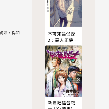
資訊，得知
不可知論偵探
2：惡人正機篇
〈上〉
新世紀福音戰
士 (8)(漫畫)