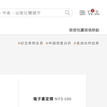
0
琅琅悅讀
琅琅原創
紀念東野圭吾
申請資產合併
查詢合併結果
電子書定價
NT$ 100