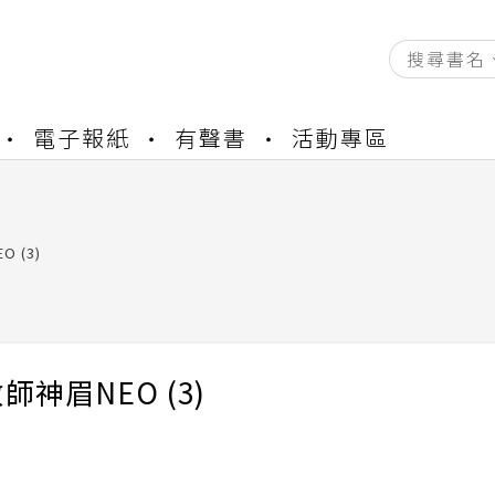
資產合併結果查詢
電子報紙
有聲書
活動專區
書櫃開通申請
與資產合併申請圖文教學
資產合併結果查詢
 (3)
書櫃開通申請
師神眉NEO (3)