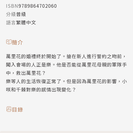
ISBN
9789864702060
分級
普級
語言
繁體中文
簡介
萬里花的婚禮終於開始了。搶在新人進行誓約之吻前，
闖入會場的人正是樂。他是否能從萬里花母親的軍隊手
中，救出萬里花？
樂等人的生活恢復正常了。但是因為萬里花的影響，小
咲和千棘對樂的感情出現變化？
目錄