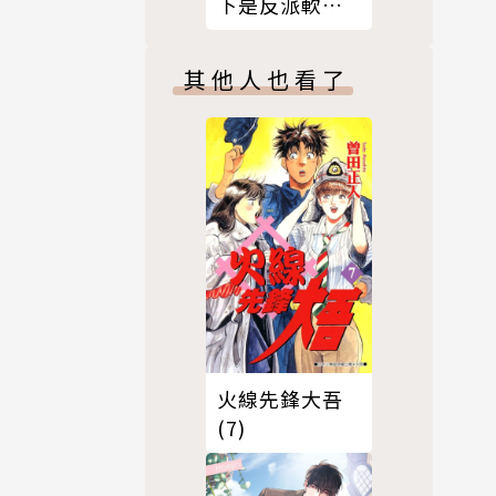
下是反派軟腳
蝦。8
其他人也看了
火線先鋒大吾
(7)