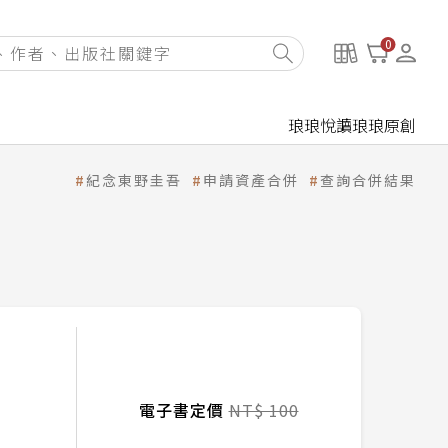
0
琅琅悅讀
琅琅原創
紀念東野圭吾
申請資產合併
查詢合併結果
電子書定價
NT$ 100