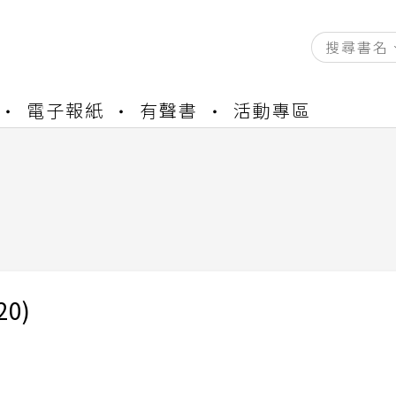
資產合併結果查詢
電子報紙
有聲書
活動專區
書櫃開通申請
與資產合併申請圖文教學
資產合併結果查詢
書櫃開通申請
20)