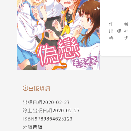
作 者
出 版 社
格 式
出版資訊
出版日期
2020-02-27
線上出版日期
2020-02-27
ISBN
9789864625123
分級
普級