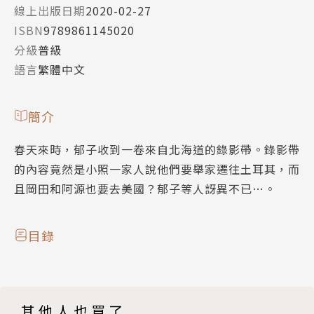
線上出版日期
2020-02-27
ISBN
9789861145020
分級
普級
語言
繁體中文
簡介
春天來時，郁子收到一卷來自北海道的錄影帶。錄影帶
的內容竟然是小照一家人說他們要舉家遷往土耳其，而
且岡田和阿源也要去美國？郁子等人訝異不已…。
目錄
其他人也買了