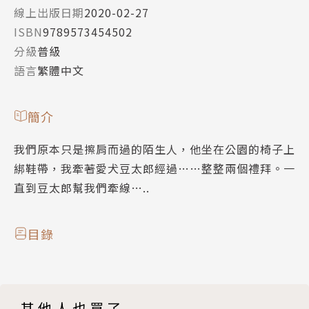
線上出版日期
2020-02-27
ISBN
9789573454502
分級
普級
語言
繁體中文
簡介
我們原本只是擦肩而過的陌生人，他坐在公園的椅子上
綁鞋帶，我牽著愛犬豆太郎經過……整整兩個禮拜。一
直到豆太郎幫我們牽線…..
目錄
其他人也買了