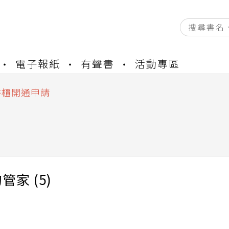
電子報紙
有聲書
活動專區
資產合併結果查詢
中，本站同步暫停部分閱讀服務
書櫃開通申請
與資產合併申請圖文教學
資產合併結果查詢
中，本站同步暫停部分閱讀服務
管家 (5)