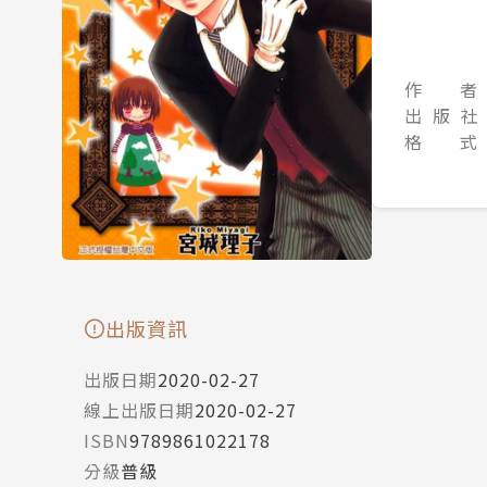
作 者
出 版 社
格 式
出版資訊
出版日期
2020-02-27
線上出版日期
2020-02-27
ISBN
9789861022178
分級
普級