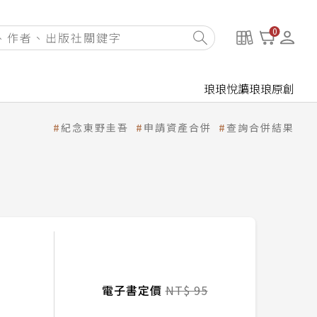
0
琅琅悅讀
琅琅原創
紀念東野圭吾
申請資產合併
查詢合併結果
電子書定價
NT$ 95