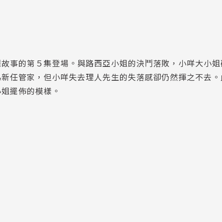
躍故事的第５集登場。與路西亞小姐的決鬥落敗，小咩大小姐
為新任管家，但小咩失去理人先生的失落感卻仍然揮之不去。
小姐擺佈的模樣。