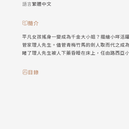
語言
繁體中文
簡介
平凡女孩搖身一變成為千金大小姐？描繪小咩活
管家理人先生。儘管青梅竹馬的劍人取而代之成
睹了理人先生被人下藥昏睡在床上，任由路西亞
目錄