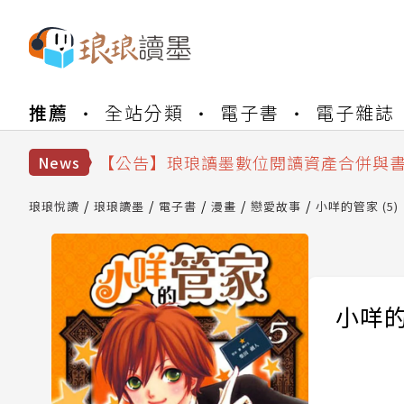
推薦
全站分類
電子書
電子雜誌
【公告】琅琅書店服務升級重要說明及
【公告】因 Readmoo 讀墨系統維護
【公告】琅琅讀墨數位閱讀資產合併與
News
【公告】琅琅讀墨書櫃開通常見問題
【公告】琅琅讀墨 3 分鐘完成書櫃開通
琅琅悅讀
琅琅讀墨
電子書
漫畫
戀愛故事
小咩的管家 (5)
【公告】琅琅書店服務升級重要說明及
【公告】因 Readmoo 讀墨系統維護
小咩的