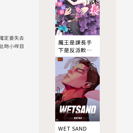
確定要失去
魔王是課長手
此時小咩目
下是反派軟腳
蝦。9
WET SAND