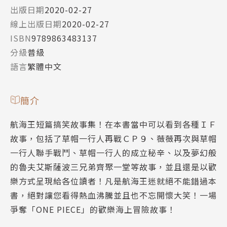
出版日期
2020-02-27
線上出版日期
2020-02-27
ISBN
9789863483137
分級
普級
語言
繁體中文
簡介
航海王短篇搞笑故事集！在本書當中可以看到各種ＩＦ
故事，包括了草帽一行人再戰ＣＰ９、薇薇再次與草帽
一行人聯手戰鬥、草帽一行人的成立秘辛、以及夢幻般
的魯夫艾斯薩波三兄弟齊聚一堂等故事，並且還是以歡
樂方式呈現給各位讀者！凡是航海王迷就絕不能錯過本
書，絕對讓您看得熱血沸騰並且也不忘開懷大笑！一場
爭奪「ONE PIECE」的歡樂海上冒險故事！