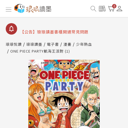
【公告】因 Readmoo 讀墨系統維護中，本站同步暫
0
停部分閱讀服務
【公告】琅琅讀墨數位閱讀資產合併與書櫃開通申請
【公告】琅琅讀墨書櫃開通常見問題
【公告】琅琅讀墨 3 分鐘完成書櫃開通與資產合併申
請圖文教學
琅琅悅讀
琅琅讀墨
電子書
漫畫
少年熱血
【公告】琅琅書店服務升級重要說明及資產合併結果
ONE PIECE PARTY航海王派對 (1)
查詢
【公告】因 Readmoo 讀墨系統維護中，本站同步暫
停部分閱讀服務