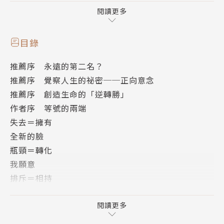
合專業的心理學理論分析，一步一步引導我們養成一生
閱讀更多
受用不盡的「正面思考」觀念，生命往往因此找到新的
出口，從此開展更積極的新人生。
目錄
推薦序 永遠的第二名？
作者簡介
推薦序 覺察人生的祕密──正向意念
駱芳美
推薦序 創造生命的「逆轉勝」
現任美國堤芬大學犯罪防治與社會科學學院副教授
作者序 等號的兩端
擁有美國全國諮商師證照以及美國俄亥俄州臨床諮商師
失去＝擁有
執照。
全新的臉
臺灣雲林縣土庫人。畢業於實踐大學社會工作科；彰化
瓶頸＝轉化
師範大學輔導與諮商系所學士、碩士；美國威斯康辛大
我願意
學教育研究所碩士；美國密西西比大學諮商教育博士。
排斥＝相持
曾任實踐大學社會工作系講師、副教授；實踐大學課外
自閉症教會我的事
活動組及學生輔導中心主任；美國亞裔社區服務中心執
不幸＝希望
閱讀更多
行主任；美國德頓(Dayton)大學諮商教育研究所兼任
你看得見嗎？
教授；美國哥倫布州立社區學院行為與社會系兼任教