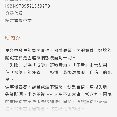
ISBN
9789571359779
分級
普級
語言
繁體中文
簡介
生命中發生的負面事件，都隱藏著正面的意義，好壞的
關鍵在於是否能換個想法面對一切。
「失敗」是為「成功」蓄積實力，「不幸」則常是另一
個「希望」的外衣，「恐懼」背後潛藏著「自信」的能
量。
做事慢吞吞、課業成績不理想、缺乏自信、車禍失明、
失業酗酒、半身不遂……人生不如意事十常八九，困境
的來臨從來不會事先徵詢我們同意，既然無從拒絕橫
逆，就學著透過轉念，將危機化為轉機。
書中透過12個由「負面」轉「正念」的真實故事，配