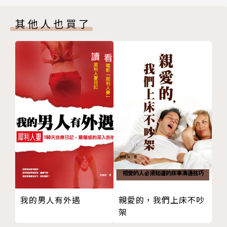
破壞＝再造
授。
其他人也買了
不設限的人生
著有《心理衛生與適應》、《走出憂鬱──憂鬱症的輔
老化＝生機
導諮商策略》、《從希望著手──希望理論在諮商上的
九十五歲的新步伐
應用》，均由心理出版社發行。諸多研究論文發表於國
慢性子＝心細
內外專業期刊，常有散文刊登於國外發行的中文《世界
不再和速度賽跑
日報》家園版。
逆境＝機會
走出迷霧
叛逆＝有潛力
從揹石頭到撿黃金
分離＝獨立
聽自己的聲音，走自己的路
阻力＝助力
從零分出發的英語成績單
我的男人有外遇
親愛的，我們上床不吵
少數＝獨特
架
勇於用自己的名字