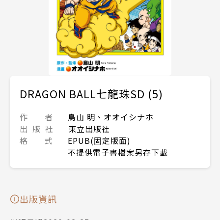
DRAGON BALL七龍珠SD (5)
作 者
鳥山 明、オオイシナホ
出 版 社
東立出版社
格 式
EPUB(固定版面)
不提供電子書檔案另存下載
出版資訊