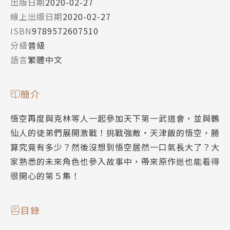
出版日期
2020-02-27
線上出版日期
2020-02-27
ISBN
9789572607510
分級
普級
語言
繁體中文
簡介
悟空再度與克林等人一起參加天下第一武道會，並與鶴
仙人的徒弟們展開激戰！挑戰強敵‧天津飯的悟空，勝
算究竟有多少？然後沒想到悟空居然一口氣長大了？大
家熟悉的未來角色也參入故事中，帶來原作迷也能看得
很開心的第５集！
目錄