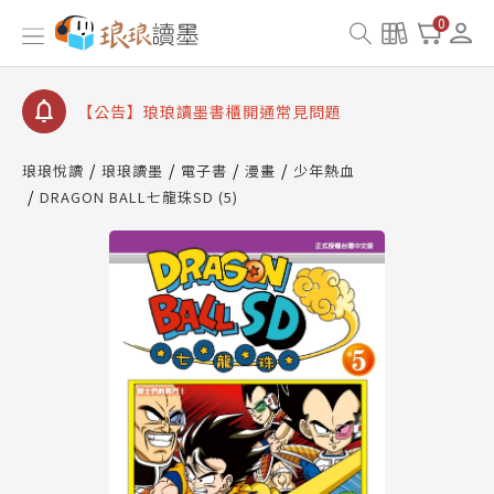
【公告】因 Readmoo 讀墨系統維護中，本站同步暫
0
停部分閱讀服務
【公告】琅琅讀墨數位閱讀資產合併與書櫃開通申請
【公告】琅琅讀墨書櫃開通常見問題
【公告】琅琅讀墨 3 分鐘完成書櫃開通與資產合併申
請圖文教學
琅琅悅讀
琅琅讀墨
電子書
漫畫
少年熱血
【公告】琅琅書店服務升級重要說明及資產合併結果
DRAGON BALL七龍珠SD (5)
查詢
【公告】因 Readmoo 讀墨系統維護中，本站同步暫
停部分閱讀服務