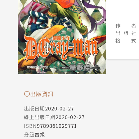
作 者
出 版 社
格 式
出版資訊
出版日期
2020-02-27
線上出版日期
2020-02-27
ISBN
9789861029771
分級
普級