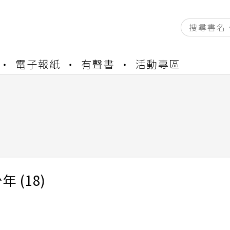
資產合併結果查詢
電子報紙
有聲書
活動專區
書櫃開通申請
與資產合併申請圖文教學
資產合併結果查詢
書櫃開通申請
 (18)