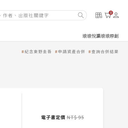
0
琅琅悅讀
琅琅原創
紀念東野圭吾
申請資產合併
查詢合併結果
電子書定價
NT$ 95