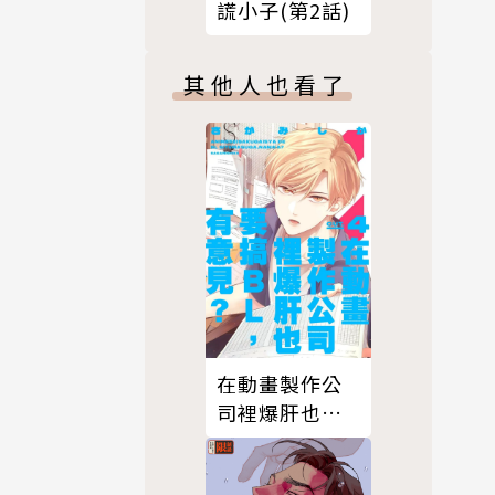
謊小子(第2話)
其他人也看了
在動畫製作公
司裡爆肝也要
搞ＢＬ，有意
見？04