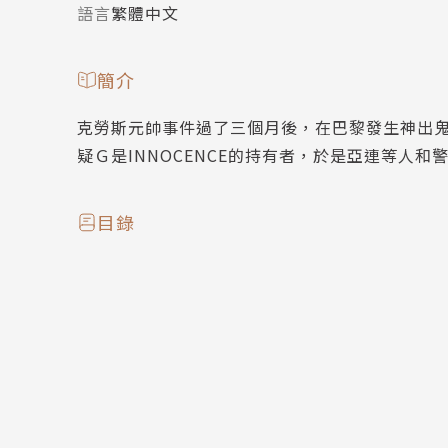
語言
繁體中文
簡介
克勞斯元帥事件過了三個月後，在巴黎發生神出
疑Ｇ是INNOCENCE的持有者，於是亞連等人
目錄