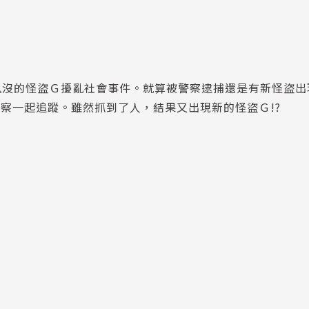
鬼沒的怪盜Ｇ擾亂社會事件。就算被警察逮捕還是有新怪盜出
和警察一起追蹤。雖然抓到了人，結果又出現新的怪盜Ｇ!?