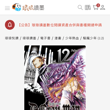
查詢
0
【公告】因 Readmoo 讀墨系統維護中，本站同步暫
停部分閱讀服務
【公告】琅琅讀墨數位閱讀資產合併與書櫃開通申請
【公告】琅琅讀墨書櫃開通常見問題
琅琅悅讀
琅琅讀墨
電子書
漫畫
少年熱血
驅魔少年 (12)
【公告】琅琅讀墨 3 分鐘完成書櫃開通與資產合併申
請圖文教學
【公告】琅琅書店服務升級重要說明及資產合併結果
查詢
【公告】因 Readmoo 讀墨系統維護中，本站同步暫
停部分閱讀服務