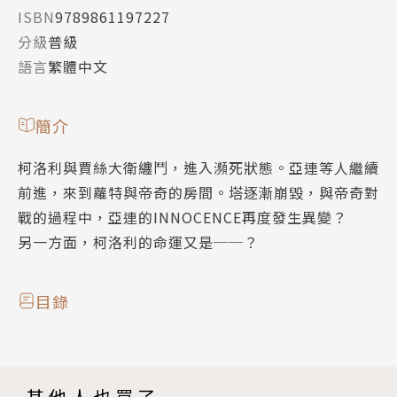
ISBN
9789861197227
分級
普級
語言
繁體中文
簡介
柯洛利與賈絲大衛纏鬥，進入瀕死狀態。亞連等人繼續
前進，來到蘿特與帝奇的房間。塔逐漸崩毀，與帝奇對
戰的過程中，亞連的INNOCENCE再度發生異變？
另一方面，柯洛利的命運又是──？
目錄
其他人也買了