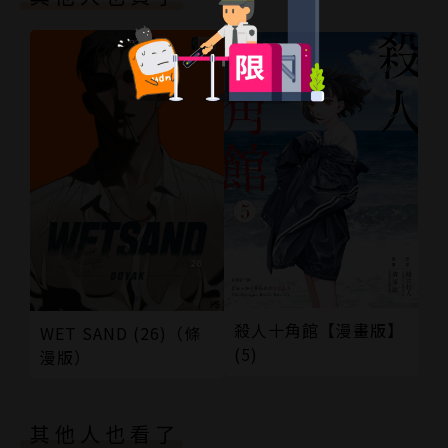
殺人十角館【漫畫版】
WET SAND (26)（條
(5)
漫版）
其他人也看了