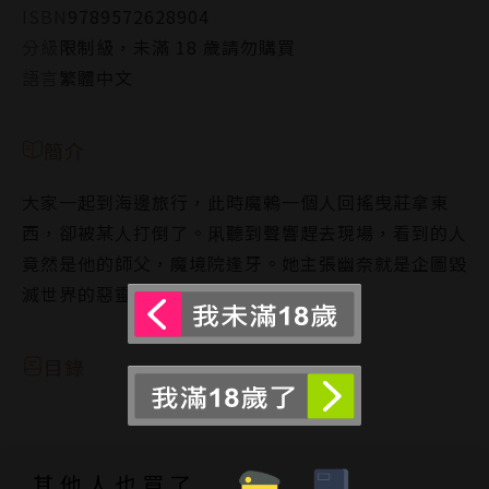
ISBN
9789572628904
分級
限制級，未滿 18 歲請勿購買
語言
繁體中文
簡介
大家一起到海邊旅行，此時魔鶇一個人回搖曳莊拿東
西，卻被某人打倒了。凩聽到聲響趕去現場，看到的人
竟然是他的師父，魔境院逢牙。她主張幽奈就是企圖毀
滅世界的惡靈本尊，打算除掉幽奈…！
目錄
其他人也買了