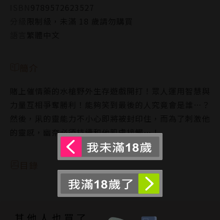
ISBN
9789572623527
分級
限制級，未滿 18 歲請勿購買
語言
繁體中文
簡介
賭上催情藥的水槍野外生存遊戲開打！眾人運用智慧與
力量互相爭奪勝利！能夠笑到最後的人究竟會是誰…？
然後，凩的靈能力不小心即將被封印住，而為了刺激他
的靈感，幽奈必須持續和他肌膚接觸…！
目錄
其他人也買了